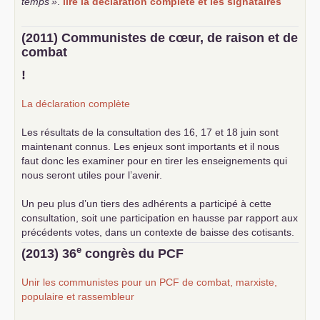
temps
»
.
lire la déclaration complète et les signataires
(2011) Communistes de cœur, de raison et de
combat
!
La déclaration complète
Les résultats de la consultation des 16, 17 et 18 juin sont
maintenant connus. Les enjeux sont importants et il nous
faut donc les examiner pour en tirer les enseignements qui
nous seront utiles pour l’avenir.
Un peu plus d’un tiers des adhérents a participé à cette
consultation, soit une participation en hausse par rapport aux
précédents votes, dans un contexte de baisse des cotisants.
... lire la suite
e
(2013) 36
congrès du
PCF
Unir les communistes pour un
PCF
de combat, marxiste,
populaire et rassembleur