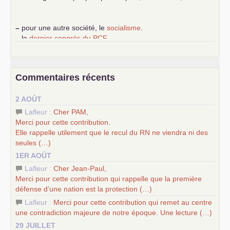
–
pour une autre société, le
socialisme
.
–
le
dernier congrès du
PCF
e
–
contribution de jeunes communistes au 39
congrès :
Six
chantiers pour affirmer l’ambition révolutionnaire du
PCF
–
un texte de Jean-Claude Delaunay
le marxisme est la
Commentaires récents
science sociale de notre temps
–
un appel
proposé aux partis communistes et ouvrier
2 AOÛT
d’Europe
–
les
cinq chantiers pour contribuer au débat sur le projet
Lafleur :
Cher
PAM
,
communiste
Merci pour cette contribution.
Elle rappelle utilement que le recul du
RN
ne viendra ni des
seules (…)
1ER AOÛT
Lafleur :
Cher Jean-Paul,
Merci pour cette contribution qui rappelle que la première
défense d’une nation est la protection (…)
Lafleur :
Merci pour cette contribution qui remet au centre
une contradiction majeure de notre époque. Une lecture (…)
29 JUILLET