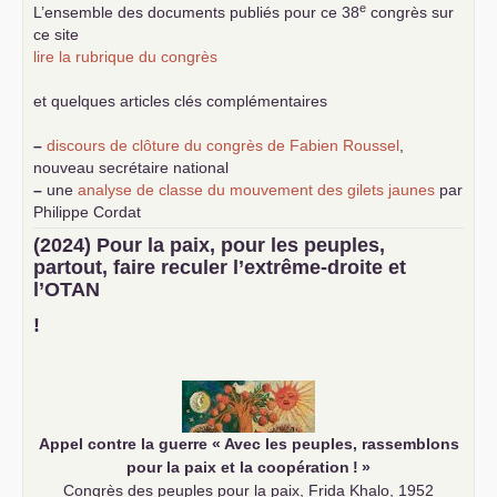
e
L’ensemble des documents publiés pour ce 38
congrès sur
ce site
lire la rubrique du congrès
et quelques articles clés complémentaires
–
discours de clôture du congrès de Fabien Roussel
,
nouveau secrétaire national
–
une
analyse de classe du mouvement des gilets jaunes
par
Philippe Cordat
–
un texte de Jean-Claude Delaunay
le marxisme est la
(2024) Pour la paix, pour les peuples,
science sociale de notre temps
partout, faire reculer l’extrême-droite et
–
un appel
proposé aux partis communistes et ouvrier
l’
OTAN
d’Europe
–
demandez
le numéro 10 de la revue Unir les Communistes
!
–
les
cinq chantiers pour contribuer au débat sur le projet
communiste
Appel contre la guerre «
Avec les peuples, rassemblons
pour la paix et la coopération
!
»
Congrès des peuples pour la paix, Frida Khalo, 1952