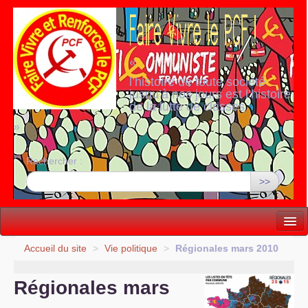
«
l’histoire de toute société
jusqu’à nos jours est l’histoire
de la lutte de classes
»
Rechercher :
>>
Vie politique
Accueil du site
>
Vie politique
>
Régionales mars 2010
Lutter, Unir...
Régionales mars
Internationale