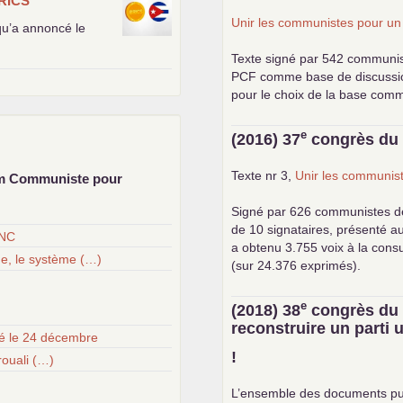
RICS
Unir les communistes pour u
 qu’a annoncé le
Texte signé par 542 communi
PCF
comme base de discussion.
pour le choix de la base com
e
(2016) 37
congrès d
Texte nr 3,
Unir les communist
um Communiste pour
Signé par 626 communistes d
de 10 signataires, présenté a
ANC
a obtenu 3.755 voix à la cons
ge, le système (…)
(sur 24.376 exprimés).
e
(2018) 38
congrès d
reconstruire un parti
té le 24 décembre
!
ouali (…)
L’ensemble des documents pu