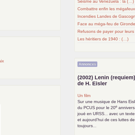
Séisme au Venezuela : la (…)
Combattre enfin les mégafeu
Incendies Landes de Gascogn
Face au méga-feu de Gironde
Refusons de payer pour leurs
Les héritiers de 1940 : (…)
ix
Annonces
(2002) Lenin (requiem)
de H. Eisler
Un film
Sur une musique de Hans Eisl
e
du
PCUS
pour le 20
anniversa
joué en
URSS
... avec un text
et aujourd’hui de ces luttes de
toujours...