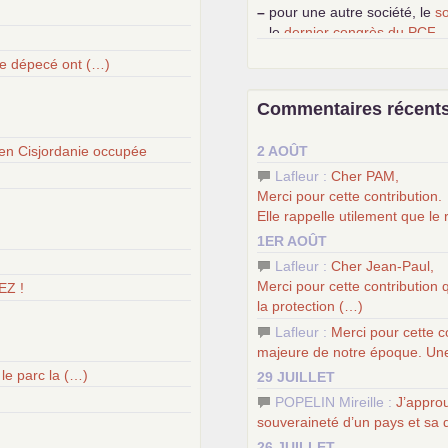
–
pour une autre société, le
s
–
le
dernier congrès du
PCF
–
contribution de jeunes com
upe dépecé ont (…)
l’ambition révolutionnaire du
–
un texte de Jean-Claude D
Commentaires récent
temps
–
un appel
proposé aux partis
en Cisjordanie occupée
2 AOÛT
–
les
cinq chantiers pour cont
Lafleur :
Cher
PAM
,
Merci pour cette contribution.
Elle rappelle utilement que le
1ER AOÛT
Lafleur :
Cher Jean-Paul,
Merci pour cette contribution 
EZ !
la protection (…)
Lafleur :
Merci pour cette c
majeure de notre époque. Une
le parc la (…)
29 JUILLET
POPELIN Mireille :
J’approu
souveraineté d’un pays et sa
26 JUILLET