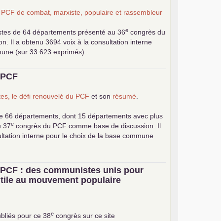
n
PCF
de combat, marxiste, populaire et rassembleur
e
stes de 64 départements présenté au 36
congrès du
 Il a obtenu 3694 voix à la consultation interne
mune (sur 33 623 exprimés) .
u
PCF
es, le défi renouvelé du
PCF
et son
résumé
.
e 66 départements, dont 15 départements avec plus
e
u 37
congrès du
PCF
comme base de discussion. Il
ultation interne pour le choix de la base commune
u
PCF
: des communistes unis pour
 utile au mouvement populaire
e
bliés pour ce 38
congrès sur ce site