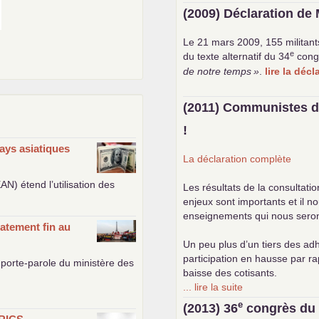
(2009) Déclaration de 
Le 21 mars 2009, 155 militant
e
du texte alternatif du 34
cong
de notre temps
»
.
lire la déc
(2011) Communistes d
!
ays asiatiques
La déclaration complète
EAN
) étend l’utilisation des
Les résultats de la consultati
enjeux sont importants et il n
enseignements qui nous seront 
atement fin au
Un peu plus d’un tiers des adh
participation en hausse par r
porte-parole du ministère des
baisse des cotisants.
... lire la suite
e
(2013) 36
congrès d