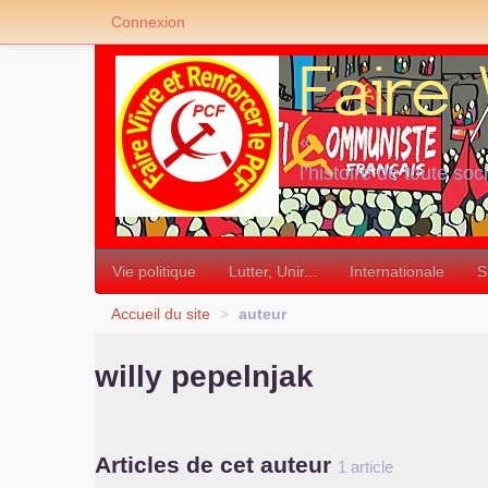
Connexion
«
l’histoire de toute soc
»
Vie politique
Lutter, Unir...
Internationale
S
Accueil du site
>
auteur
willy pepelnjak
Articles de cet auteur
1 article