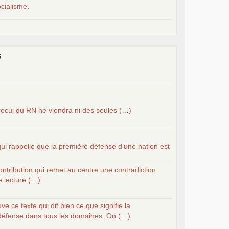
ocialisme
.
e
munistes au 39
congrès :
Six chantiers pour affirmer
PCF
elaunay
le marxisme est la science sociale de notre
s
 communistes et ouvrier d’Europe
ribuer au débat sur le projet communiste
 recul du
RN
ne viendra ni des seules (…)
qui rappelle que la première défense d’une nation est
ontribution qui remet au centre une contradiction
 lecture (…)
ve ce texte qui dit bien ce que signifie la
 défense dans tous les domaines. On (…)