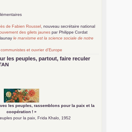
plémentaires
grès de Fabien Roussel
, nouveau secrétaire national
ouvement des gilets jaunes
par Philippe Cordat
elaunay
le marxisme est la science sociale de notre
 communistes et ouvrier d’Europe
la revue Unir les Communistes
ur les peuples, partout, faire reculer
ribuer au débat sur le projet communiste
TAN
vec les peuples, rassemblons pour la paix et la
coopération
!
»
uples pour la paix, Frida Khalo, 1952