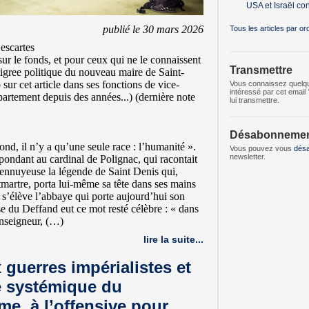
USA
et Israël con
publié le 30 mars 2026
Tous les articles par or
escartes
. sur le fonds, et pour ceux qui ne le connaissent
Transmettre
digree politique du nouveau maire de Saint-
sur cet article dans ses fonctions de vice-
Vous connaissez quelqu'
intéressé par cet email 
partement depuis des années...) (dernière note
lui transmettre.
Désabonneme
ond, il n’y a qu’une seule race : l’humanité ».
Vous pouvez vous
dés
newsletter.
pondant au cardinal de Polignac, qui racontait
 ennuyeuse la légende de Saint Denis qui,
martre, porta lui-même sa tête dans ses mains
 s’élève l’abbaye qui porte aujourd’hui son
e du Deffand eut ce mot resté célèbre : « dans
onseigneur, (…)
lire la suite...
 guerres impérialistes et
se systémique du
me, à l’offensive pour