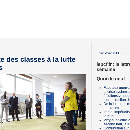
Faire Vivre le
PCF
!
te des classes à la lutte
lepcf.fr : la lett
s
semaine
Quoi de neuf
Face aux guerres
la crise systémi
à l’offensive pou
reconstruction 
De la lutte des cl
des races
Iran et impérialis
le ni-ni
Vitry-sur-Seine 2
second tour, la l
Contribution sur