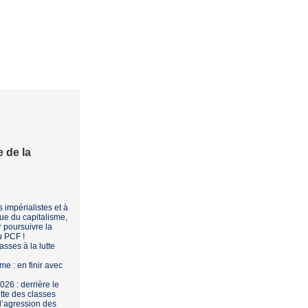
re de la
 impérialistes et à
que du capitalisme,
r poursuivre la
du
PCF
!
asses à la lutte
me : en finir avec
026 : derrière le
utte des classes
 l’agression des