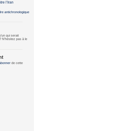
tre l’Iran
dre antichronologique
un qui serait
? N'hésitez pas à le
nt
abonner
de cette