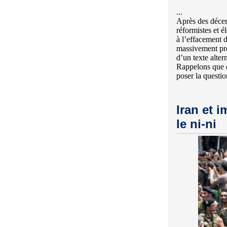
...
Après des décen
réformistes et é
à l’effacement 
massivement pro
d’un texte alter
Rappelons que qu
poser la questi
Iran et i
le ni-ni