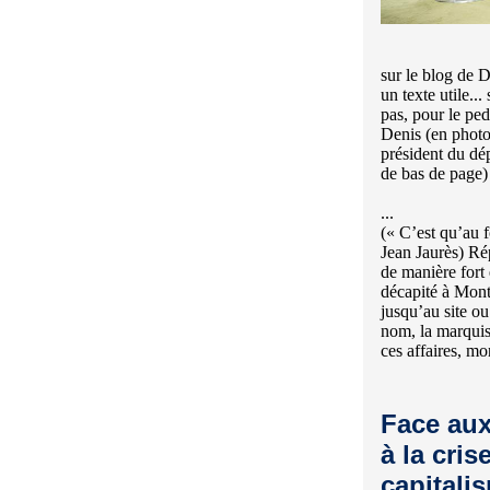
sur le blog de D
un texte utile..
pas, pour le pe
Denis (en photo 
président du dé
de bas de page)
...
(« C’est qu’au f
Jean Jaurès) Ré
de manière fort
décapité à Mont
jusqu’au site ou
nom, la marquis
ces affaires, m
Face aux
à la cri
capitalis