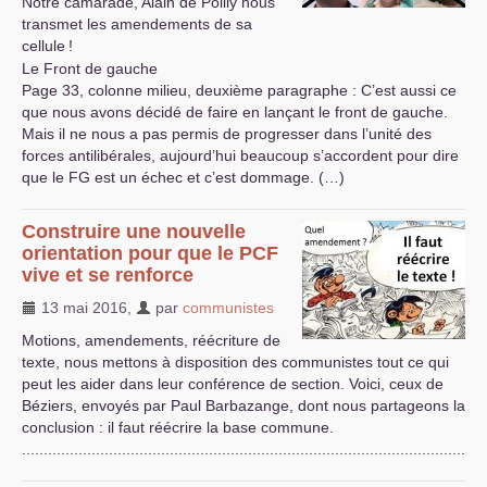
Notre camarade, Alain de Poilly nous
transmet les amendements de sa
cellule
!
Le Front de gauche
Page 33, colonne milieu, deuxième paragraphe : C’est aussi ce
que nous avons décidé de faire en lançant le front de gauche.
Mais il ne nous a pas permis de progresser dans l’unité des
forces antilibérales, aujourd’hui beaucoup s’accordent pour dire
que le
FG
est un échec et c’est dommage. (…)
Construire une nouvelle
orientation pour que le
PCF
vive et se renforce
13 mai 2016
,
par
communistes
Motions, amendements, réécriture de
texte, nous mettons à disposition des communistes tout ce qui
peut les aider dans leur conférence de section. Voici, ceux de
Béziers, envoyés par Paul Barbazange, dont nous partageons la
conclusion : il faut réécrire la base commune.
...........................................................................................................