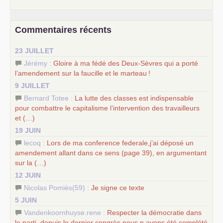
–
contribution de jeunes communistes au 39
congrès :
Six
chantiers pour affirmer l’ambition révolutionnaire du
PCF
–
un texte de Jean-Claude Delaunay
le marxisme est la
Commentaires récents
science sociale de notre temps
–
un appel
proposé aux partis communistes et ouvrier
23 JUILLET
d’Europe
–
les
cinq chantiers pour contribuer au débat sur le projet
Jérémy :
Gloire à ma fédé des Deux-Sèvres qui a porté
communiste
l’amendement sur la faucille et le marteau
!
9 JUILLET
Bernard Totee :
La lutte des classes est indispensable
pour combattre le capitalisme l’intervention des travailleurs
et (…)
19 JUIN
lecoq :
Lors de ma conference federale,j’ai déposé un
amendement allant dans ce sens (page 39), en argumentant
sur la (…)
12 JUIN
Nicolas Pomiès(59) :
Je signe ce texte
5 JUIN
Vandenkoornhuyse.rene :
Respecter la démocratie dans
le parti .depuis le dernier congrès nous n avons été complété