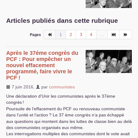
S’organiser
Articles publiés dans cette rubrique
Comprendre...
Vie du site
1
2
3
4
...
Pages
Après le 37éme congrès du
PCF
: Pour empêcher un
nouvel effacement
programmé, faire vivre le
PCF
!
7 juin 2016
,
par
communistes
Une déclaration d’Unir les communistes après le 37éme
congrès
!
Poursuite de l’effacement du
PCF
ou renouveau communiste
dans l’unité et l’action
? Le 37 ème congrès n’a pas échappé
aux questions qui montent dans les luttes de classe bien au delà
des communistes organisés eux même.
Les interrogations multiples des communistes dont le vote avait