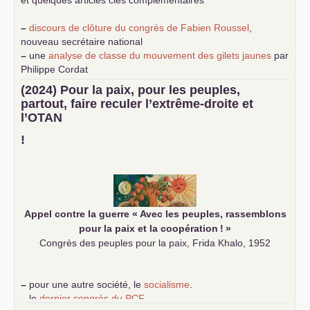
et quelques articles clés complémentaires
–
discours de clôture du congrès de Fabien Roussel
,
nouveau secrétaire national
–
une
analyse de classe du mouvement des gilets jaunes
par
Philippe Cordat
–
un texte de Jean-Claude Delaunay
le marxisme est la
(2024) Pour la paix, pour les peuples,
science sociale de notre temps
partout, faire reculer l’extrême-droite et
–
un appel
proposé aux partis communistes et ouvrier
l’
OTAN
d’Europe
–
demandez
le numéro 10 de la revue Unir les Communistes
!
–
les
cinq chantiers pour contribuer au débat sur le projet
communiste
Appel contre la guerre «
Avec les peuples, rassemblons
pour la paix et la coopération
!
»
Congrès des peuples pour la paix, Frida Khalo, 1952
–
pour une autre société, le
socialisme
.
–
le
dernier congrès du
PCF
e