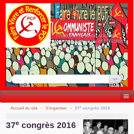
«
l’histoire de toute société
jusqu’à nos jours est l’histoire
de la lutte de classes
»
Rechercher :
>>
Vie politique
e
Accueil du site
>
S’organiser
>
37
congrès 2016
Lutter, Unir...
e
37
congrès 2016
Internationale