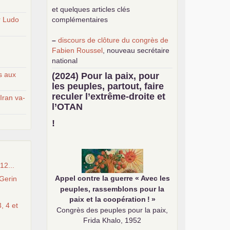
et quelques articles clés
r Ludo
complémentaires
–
discours de clôture du congrès de
Fabien Roussel
, nouveau secrétaire
national
–
une
analyse de classe du
s aux
(2024) Pour la paix, pour
mouvement des gilets jaunes
par
les peuples, partout, faire
Philippe Cordat
reculer l’extrême-droite et
'Iran va-
–
un texte de Jean-Claude Delaunay
l’
OTAN
le marxisme est la science sociale de
notre temps
!
–
un appel
proposé aux partis
communistes et ouvrier d’Europe
–
demandez
le numéro 10 de la
revue Unir les Communistes
12...
–
les
cinq chantiers pour contribuer
Appel contre la guerre «
Avec les
Gerin
au débat sur le projet communiste
peuples, rassemblons pour la
paix et la coopération
!
»
, 4 et
Congrès des peuples pour la paix,
Frida Khalo, 1952