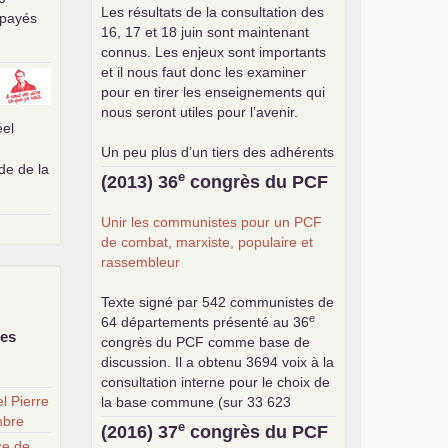
Les résultats de la consultation des
 payés
16, 17 et 18 juin sont maintenant
connus. Les enjeux sont importants
et il nous faut donc les examiner
pour en tirer les enseignements qui
nous seront utiles pour l’avenir.
éel
Un peu plus d’un tiers des adhérents
de de la
a participé à cette consultation, soit
e
(2013) 36
congrès du
PCF
une participation en hausse par
rapport aux précédents votes, dans
Unir les communistes pour un
PCF
un contexte de baisse des cotisants.
de combat, marxiste, populaire et
... lire la suite
rassembleur
Texte signé par 542 communistes de
e
64 départements présenté au 36
des
congrès du
PCF
comme base de
discussion. Il a obtenu 3694 voix à la
consultation interne pour le choix de
l Pierre
la base commune (sur 33 623
mbre
exprimés) .
e
(2016) 37
congrès du
PCF
ce de