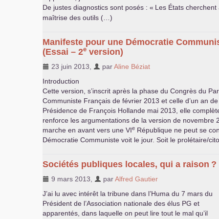
De justes diagnostics sont posés : «
Les États cherchent 
maîtrise des outils (…)
Manifeste pour une Démocratie Communi
e
(Essai – 2
version)
23 juin 2013
,
par
Aline Béziat
Introduction
Cette version, s’inscrit après la phase du Congrès du Par
Communiste Français de février 2013 et celle d’un an de
Présidence de François Hollande mai 2013, elle complèt
renforce les argumentations de la version de novembre 
e
marche en avant vers une
VI
République ne peut se conc
Démocratie Communiste voit le jour. Soit le prolétaire/cit
Sociétés publiques locales, qui a raison
?
9 mars 2013
,
par
Alfred Gautier
J’ai lu avec intérêt la tribune dans l’Huma du 7 mars du
Président de l’Association nationale des élus
PG
et
apparentés, dans laquelle on peut lire tout le mal qu’il