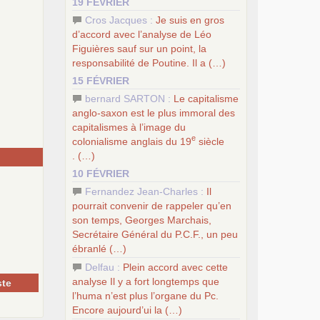
19 FÉVRIER
Cros Jacques :
Je suis en gros
d’accord avec l’analyse de Léo
Figuières sauf sur un point, la
responsabilité de Poutine. Il a (…)
15 FÉVRIER
bernard SARTON :
Le capitalisme
anglo-saxon est le plus immoral des
capitalismes à l’image du
e
colonialisme anglais du 19
siècle
. (…)
10 FÉVRIER
Fernandez Jean-Charles :
Il
pourrait convenir de rappeler qu’en
son temps, Georges Marchais,
Secrétaire Général du
P.C.
F., un peu
ébranlé (…)
Delfau :
Plein accord avec cette
analyse Il y a fort longtemps que
te
l’huma n’est plus l’organe du Pc.
Encore aujourd’ui la (…)