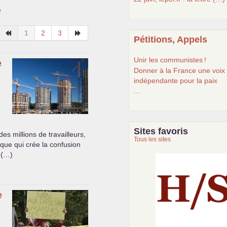
e
1
2
3
Pétitions, Appels
Unir les communistes
!
e
Donner à la France une voix
indépendante pour la paix
...
Sites favoris
des millions de travailleurs,
Tous les sites
ique qui crée la confusion
 (…)
e
Histoire et société