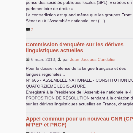
pense des sociétés publiques locales (
SPL
), «
créées en
parlementaire de droite
».
La contradiction est quand même que les groupes Front 
Sénat ou à l’Assemblée nationale, ont (…)
2
Commission d’enquête sur les dérives
linguistiques actuelles
6 mars 2013
,
par
Jean-Jacques Candelier
Pour le dossier défense de la langue française et des
langues régionales...
N° 665 -
ASSEMBL
ÉE
NATIONALE
-
CONSTITUTION
D
QUATORZI
È
ME
LÉ
GISLATURE
Enregistré à la Présidence de l’Assemblée nationale le 4 
PROPOSITION
DE
RÉ
SOLUTION
tendant à la création
sur les dérives linguistiques actuelles en France, charg
Appel commun pour un nouveau
CNR
(
CP
M’
PEP
et
PRCF
)