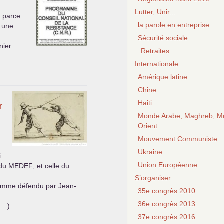
Lutter, Unir...
t parce
la parole en entreprise
e une
Sécurité sociale
nier
Retraites
.
Internationale
Amérique latine
Chine
Haiti
r
Monde Arabe, Maghreb, M
Orient
Mouvement Communiste
Ukraine
i
Union Européenne
 du
MEDEF
, et celle du
S’organiser
ramme défendu par Jean-
35e congrès 2010
36e congrès 2013
 (…)
37e congrès 2016