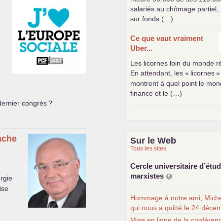
salariés au chômage partiel,
sur fonds (…)
Ce que vaut vraiment
Uber...
Les licornes loin du monde r
En attendant, les «
licornes
»
montrent à quel point le mon
finance et le (…)
dernier congrès
?
ache
Sur le Web
Tous les sites
Cercle universitaire d’étu
marxistes
urgie
ise
Hommage à notre ami, Miche
qui nous a quitté le 24 déce
Mise en ligne de la conféren