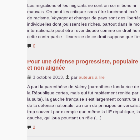
Les migrations et les migrants ne sont en soi ni bons ni
mauvais. On peut les critiquer sans être forcément taxé
de racisme. Voyager et changer de pays sont des liberté
individuelles dont jouissent les riches, partout dans le m
internationale peut être revendiquée comme un droit hu
cette contrepartie : l’exercice de ce droit suppose que l’
6
Pour une défense progressiste, populaire
et non alignée
3 octobre 2013
,
par
auteurs à lire
A part la parenthèse de Valmy (parenthèse fondatrice de
la République certes, mais qui fut rapidement reniée par
la suite), la gauche française s’est largement construite 
de la défense nationale, au nom de principes universalist
e
trop souvent par exemple que même la
III
république, l
gauche, qui joua pourtant un rôle (…)
2