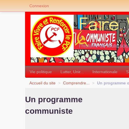
Connexion
«
l’histoire de toute soc
»
Vie politique
Lutter, Unir...
Internationale
S
Accueil du site
>
Comprendre...
>
Un programme 
Un programme
communiste