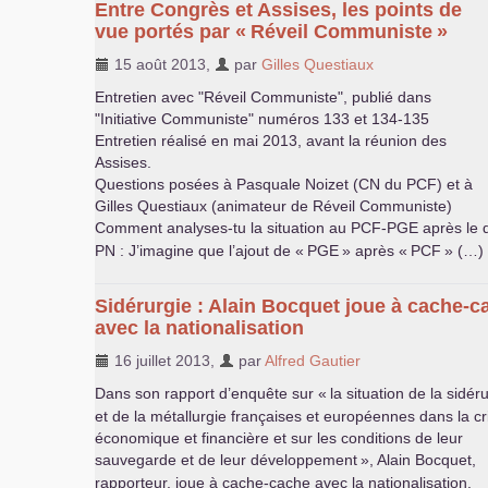
Entre Congrès et Assises, les points de
vue portés par «
Réveil Communiste
»
15 août 2013
,
par
Gilles Questiaux
Entretien avec "Réveil Communiste", publié dans
"Initiative Communiste" numéros 133 et 134-135
Entretien réalisé en mai 2013, avant la réunion des
Assises.
Questions posées à Pasquale Noizet (
CN
du
PCF
) et à
Gilles Questiaux (animateur de Réveil Communiste)
Comment analyses-tu la situation au
PCF
-
PGE
après le 
PN
: J’imagine que l’ajout de «
PGE
» après «
PCF
» (…)
Sidérurgie : Alain Bocquet joue à cache-c
avec la nationalisation
16 juillet 2013
,
par
Alfred Gautier
Dans son rapport d’enquête sur «
la situation de la sidér
et de la métallurgie françaises et européennes dans la cr
économique et financière et sur les conditions de leur
sauvegarde et de leur développement
», Alain Bocquet,
rapporteur, joue à cache-cache avec la nationalisation.