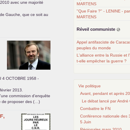
 2010 avec une majorité
MARTENS
''Que Faire ?'' - LENINE - pa
de Gauche, que ce soit au
MARTENS
Réveil communiste
Appel antifasciste de Caraca
peuples du monde
L'alliance entre la Russie et l
t-elle empêcher la guerre ?
U
4
OCTOBRE
1958 -
Vie politique
février 2013.
Avant, pendant et après 20
 d’une commission d’enquête
Le débat lancé par André 
ée de proposer des (…)
Combattre le FN
F
,
Conférence nationale des 3
5 Juin
Régionales mars 2010