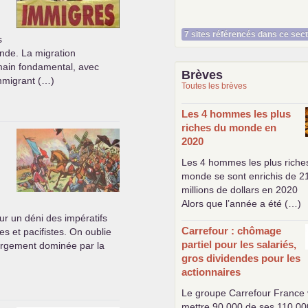
7 sites référencés dans ce sec
s
onde. La migration
main fondamental, avec
Brèves
immigrant (…)
Toutes les brèves
Les 4 hommes les plus
riches du monde en
2020
Les 4 hommes les plus riche
monde se sont enrichis de 2
millions de dollars en 2020
Alors que l’année a été (…)
sur un déni des impératifs
Carrefour : chômage
es et pacifistes. On oublie
partiel pour les salariés,
argement dominée par la
gros dividendes pour les
actionnaires
Le groupe Carrefour France 
mettre 90.000 de ses 110.00