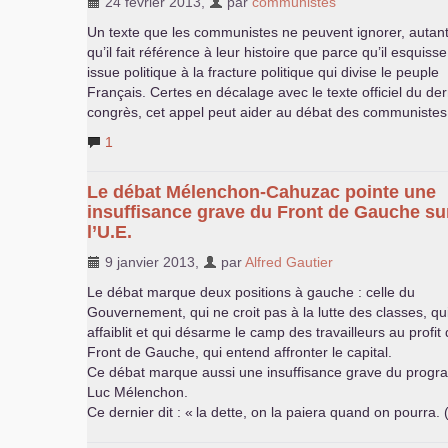
24 février 2013
,
par
communistes
Un texte que les communistes ne peuvent ignorer, autan
qu’il fait référence à leur histoire que parce qu’il esquiss
issue politique à la fracture politique qui divise le peuple
Français. Certes en décalage avec le texte officiel du der
congrès, cet appel peut aider au débat des communistes
1
Le débat Mélenchon-Cahuzac pointe une
insuffisance grave du Front de Gauche su
l’
U.E.
9 janvier 2013
,
par
Alfred Gautier
Le débat marque deux positions à gauche : celle du
Gouvernement, qui ne croit pas à la lutte des classes, qu
affaiblit et qui désarme le camp des travailleurs au profit
Front de Gauche, qui entend affronter le capital.
Ce débat marque aussi une insuffisance grave du prog
Luc Mélenchon.
Ce dernier dit : «
la dette, on la paiera quand on pourra.