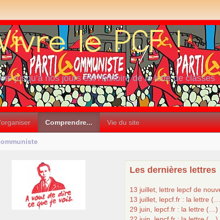
iété jusqu’à nos jours est l’histoire de la lutte de classes
’organiser
Comprendre...
Vie du site
communiste
Les dernières lettres
13 juillet, lettre lepcf de nou
13 juillet, lepcf.fr : la lettre (
29 juin, lepcf.fr : la lettre (…)
22 juin, lepcf.fr : la lettre (…)