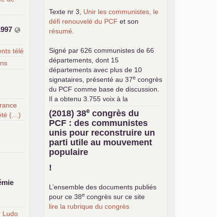
Texte nr 3,
Unir les communistes, le
défi renouvelé du
PCF
et son
1997
résumé
.
Signé par 626 communistes de 66
ts télé
départements, dont 15
ins
départements avec plus de 10
e
signataires, présenté au 37
congrès
du
PCF
comme base de discussion.
Il a obtenu 3.755 voix à la
France
consultation interne pour le choix de
e
(2018) 38
congrès du
été (…)
la base commune (sur 24.376
PCF
: des communistes
exprimés).
unis pour reconstruire un
parti utile au mouvement
populaire
!
émie
L’ensemble des documents publiés
e
pour ce 38
congrès sur ce site
lire la rubrique du congrès
r Ludo