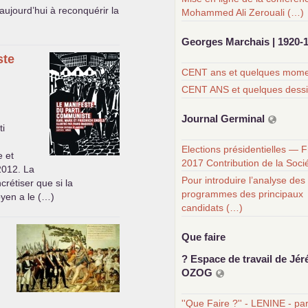
aujourd’hui à reconquérir la
Mohammed Ali Zerouali (…)
Georges Marchais | 1920-
ste
CENT ans et quelques momen
CENT ANS et quelques dess
Journal Germinal
ti
Elections présidentielles — 
e et
2017 Contribution de la Soci
2012. La
Pour introduire l’analyse des
rétiser que si la
programmes des principaux
oyen a le (…)
candidats (…)
Que faire
? Espace de travail de Jér
OZOG
''Que Faire ?'' - LENINE - pa