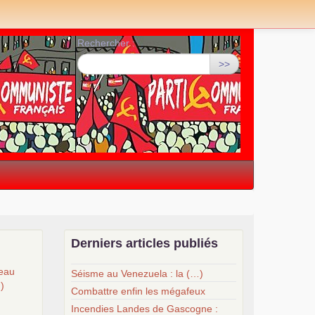
Rechercher :
>>
Derniers articles publiés
veau
Séisme au Venezuela : la (…)
…)
Combattre enfin les mégafeux
Incendies Landes de Gascogne :