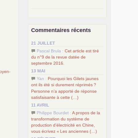
–
pour une autre société, le
socialisme
.
–
le
dernier congrès du
PCF
Commentaires récents
–
contribution de jeunes
e
communistes au 39
congrès :
Six
21 JUILLET
chantiers pour affirmer l’ambition
révolutionnaire du
PCF
Pascal Brula :
Cet article est tiré
–
un texte de Jean-Claude Delaunay
du n°9 de la revue datée de
le marxisme est la science sociale de
septembre 2016.
notre temps
13 MAI
oyen-
–
un appel
proposé aux partis
Yan :
Pourquoi les Gilets jaunes
communistes et ouvrier d’Europe
ont ils été si durement réprimés
?
–
les
cinq chantiers pour contribuer
Personne n’a apporté de réponse
au débat sur le projet communiste
satisfaisante à cette (…)
11 AVRIL
Philippe Bourdet :
A propos de la
transformation du système de
production d’électricité en Chine,
vous écrivez «
Les anciennes (…)