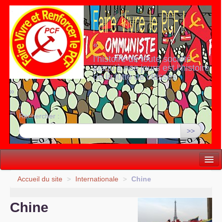
«
l’histoire de toute société
jusqu’à nos jours est l’histoire
de la lutte de classes
»
Rechercher :
>>
Vie politique
Accueil du site
>
Internationale
>
Chine
Lutter, Unir...
Chine
Internationale