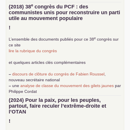
e
(2018) 38
congrès du
PCF
: des
communistes unis pour reconstruire un parti
utile au mouvement populaire
!
e
L’ensemble des documents publiés pour ce 38
congrès sur
ce site
lire la rubrique du congrès
et quelques articles clés complémentaires
–
discours de clôture du congrès de Fabien Roussel
,
nouveau secrétaire national
–
une
analyse de classe du mouvement des gilets jaunes
par
Philippe Cordat
–
un texte de Jean-Claude Delaunay
le marxisme est la
(2024) Pour la paix, pour les peuples,
science sociale de notre temps
partout, faire reculer l’extrême-droite et
–
un appel
proposé aux partis communistes et ouvrier
l’
OTAN
d’Europe
–
demandez
le numéro 10 de la revue Unir les Communistes
!
–
les
cinq chantiers pour contribuer au débat sur le projet