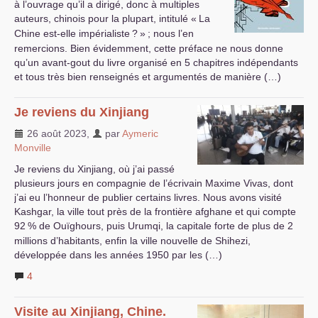
à l’ouvrage qu’il a dirigé, donc à multiples
auteurs, chinois pour la plupart, intitulé «
La
Chine est-elle impérialiste
?
»
; nous l’en
remercions. Bien évidemment, cette préface ne nous donne
qu’un avant-gout du livre organisé en 5 chapitres indépendants
et tous très bien renseignés et argumentés de manière (…)
Je reviens du Xinjiang
26 août 2023
,
par
Aymeric
Monville
Je reviens du Xinjiang, où j’ai passé
plusieurs jours en compagnie de l’écrivain Maxime Vivas, dont
j’ai eu l’honneur de publier certains livres. Nous avons visité
Kashgar, la ville tout près de la frontière afghane et qui compte
92
% de Ouïghours, puis Urumqi, la capitale forte de plus de 2
millions d’habitants, enfin la ville nouvelle de Shihezi,
développée dans les années 1950 par les (…)
4
Visite au Xinjiang, Chine.