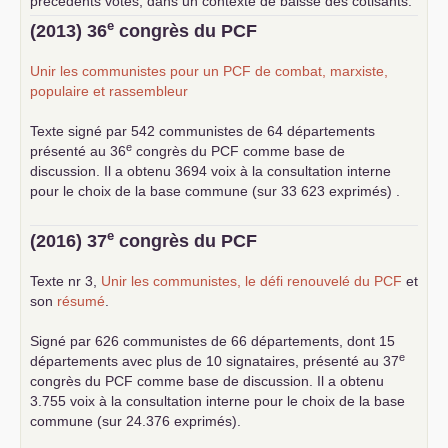
précédents votes, dans un contexte de baisse des cotisants.
... lire la suite
e
(2013) 36
congrès du
PCF
Unir les communistes pour un
PCF
de combat, marxiste,
populaire et rassembleur
Texte signé par 542 communistes de 64 départements
e
présenté au 36
congrès du
PCF
comme base de
discussion. Il a obtenu 3694 voix à la consultation interne
pour le choix de la base commune (sur 33 623 exprimés) .
e
(2016) 37
congrès du
PCF
Texte nr 3,
Unir les communistes, le défi renouvelé du
PCF
et
son
résumé
.
Signé par 626 communistes de 66 départements, dont 15
e
départements avec plus de 10 signataires, présenté au 37
congrès du
PCF
comme base de discussion. Il a obtenu
3.755 voix à la consultation interne pour le choix de la base
commune (sur 24.376 exprimés).