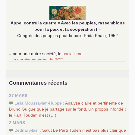
communiste
Appel contre la guerre «
Avec les peuples, rassemblons
pour la paix et la coopération
!
»
Congrès des peuples pour la paix, Frida Khalo, 1952
–
pour une autre société, le
socialisme
.
–
le
dernier congrès du
PCF
e
–
contribution de jeunes communistes au 39
congrès :
Six
chantiers pour affirmer l’ambition révolutionnaire du
PCF
–
un texte de Jean-Claude Delaunay
le marxisme est la
Commentaires récents
science sociale de notre temps
–
un appel
proposé aux partis communistes et ouvrier
27 MARS
d’Europe
–
les
cinq chantiers pour contribuer au débat sur le projet
Leila Moussavian-Huppe :
Analyse claire et pertinente de
communiste
Bruno Guigue que je partage sur le fond. Un propos infondé :
le Parti Toudeh n’est (…)
2 MARS
Bednar Alain :
Salut Le Parti Tudeh n’est pas plus clair que