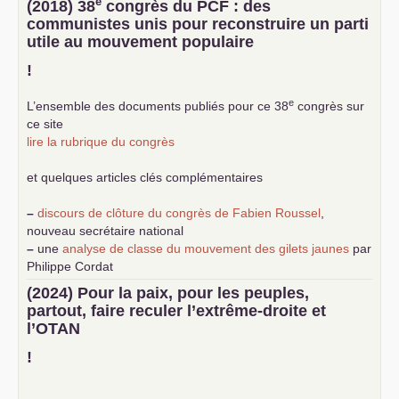
e
(2018) 38
congrès du
PCF
: des
communistes unis pour reconstruire un parti
utile au mouvement populaire
!
e
L’ensemble des documents publiés pour ce 38
congrès sur
ce site
lire la rubrique du congrès
et quelques articles clés complémentaires
–
discours de clôture du congrès de Fabien Roussel
,
nouveau secrétaire national
–
une
analyse de classe du mouvement des gilets jaunes
par
Philippe Cordat
–
un texte de Jean-Claude Delaunay
le marxisme est la
(2024) Pour la paix, pour les peuples,
science sociale de notre temps
partout, faire reculer l’extrême-droite et
–
un appel
proposé aux partis communistes et ouvrier
l’
OTAN
d’Europe
–
demandez
le numéro 10 de la revue Unir les Communistes
!
–
les
cinq chantiers pour contribuer au débat sur le projet
communiste