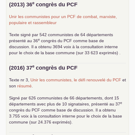
... lire la suite
e
(2013) 36
congrès du
PCF
Unir les communistes pour un
PCF
de combat, marxiste,
populaire et rassembleur
Texte signé par 542 communistes de 64 départements
e
présenté au 36
congrès du
PCF
comme base de
discussion. Il a obtenu 3694 voix à la consultation interne
pour le choix de la base commune (sur 33 623 exprimés) .
e
(2016) 37
congrès du
PCF
Texte nr 3,
Unir les communistes, le défi renouvelé du
PCF
et
son
résumé
.
Signé par 626 communistes de 66 départements, dont 15
e
départements avec plus de 10 signataires, présenté au 37
congrès du
PCF
comme base de discussion. Il a obtenu
3.755 voix à la consultation interne pour le choix de la base
commune (sur 24.376 exprimés).