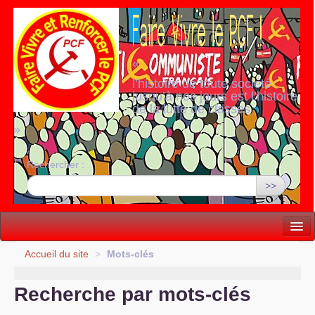
«
l’histoire de toute société
jusqu’à nos jours est l’histoire
de la lutte de classes
»
Rechercher :
>>
Vie politique
Accueil du site
>
Mots-clés
Lutter, Unir...
Recherche par mots-clés
Internationale