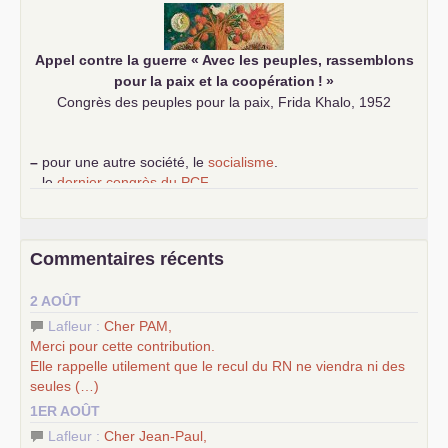
Appel contre la guerre «
Avec les peuples, rassemblons
pour la paix et la coopération
!
»
Congrès des peuples pour la paix, Frida Khalo, 1952
–
pour une autre société, le
socialisme
.
–
le
dernier congrès du
PCF
e
–
contribution de jeunes communistes au 39
congrès :
Six
chantiers pour affirmer l’ambition révolutionnaire du
PCF
–
un texte de Jean-Claude Delaunay
le marxisme est la
Commentaires récents
science sociale de notre temps
–
un appel
proposé aux partis communistes et ouvrier
2 AOÛT
d’Europe
–
les
cinq chantiers pour contribuer au débat sur le projet
Lafleur :
Cher
PAM
,
communiste
Merci pour cette contribution.
Elle rappelle utilement que le recul du
RN
ne viendra ni des
seules (…)
1ER AOÛT
Lafleur :
Cher Jean-Paul,