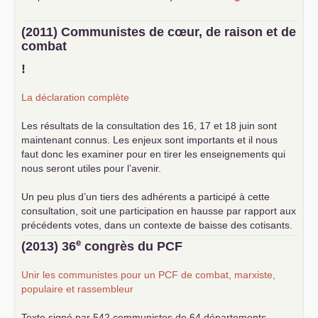
(2011) Communistes de cœur, de raison et de
combat
!
La déclaration complète
Les résultats de la consultation des 16, 17 et 18 juin sont
maintenant connus. Les enjeux sont importants et il nous
faut donc les examiner pour en tirer les enseignements qui
nous seront utiles pour l’avenir.
Un peu plus d’un tiers des adhérents a participé à cette
consultation, soit une participation en hausse par rapport aux
précédents votes, dans un contexte de baisse des cotisants.
... lire la suite
e
(2013) 36
congrès du
PCF
Unir les communistes pour un
PCF
de combat, marxiste,
populaire et rassembleur
Texte signé par 542 communistes de 64 départements