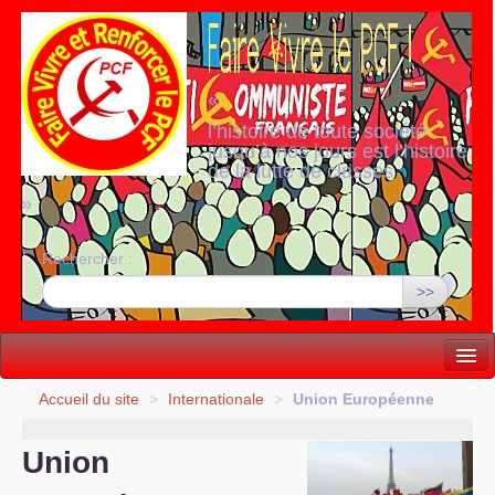
«
l’histoire de toute société
jusqu’à nos jours est l’histoire
de la lutte de classes
»
Rechercher :
>>
Vie politique
Accueil du site
>
Internationale
>
Union Européenne
Lutter, Unir...
Union
Internationale