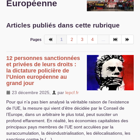
Européenne
S’organiser
Comprendre...
Articles publiés dans cette rubrique
Vie du site
1
2
3
4
...
Pages
12 personnes sanctionnées
et privées de leurs droits :
la dictature policière de
l’Union européenne au
grand jour
23 décembre 2025
,
par
lepcf.fr
Pour qui n’a pas bien analysé la véritable raison de l’existence
de l’
UE
, la mesure qui vient d’être décidée par le Conseil de
l’Europe, dans un arbitraire le plus total, peut susciter un
profond effarement. En réalité, les économies capitalistes des
principaux pays membres de l’
UE
sont acculées par la
suraccumulation, la désindustrialisation, les délocalisations, les
sanctions contre la (…)