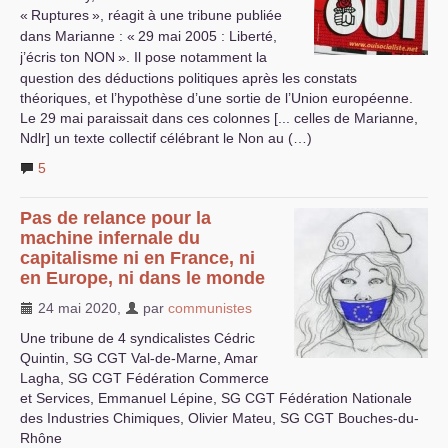
«
Ruptures
», réagit à une tribune publiée
dans Marianne : «
29 mai 2005 : Liberté,
j’écris ton
NON
». Il pose notamment la
question des déductions politiques après les constats
théoriques, et l’hypothèse d’une sortie de l’Union européenne.
Le 29 mai paraissait dans ces colonnes [... celles de Marianne,
Ndlr] un texte collectif célébrant le Non au (…)
5
Pas de relance pour la
machine infernale du
capitalisme ni en France, ni
en Europe, ni dans le monde
24 mai 2020
,
par
communistes
Une tribune de 4 syndicalistes Cédric
Quintin,
SG
CGT
Val-de-Marne, Amar
Lagha,
SG
CGT
Fédération Commerce
et Services, Emmanuel Lépine,
SG
CGT
Fédération Nationale
des Industries Chimiques, Olivier Mateu,
SG
CGT
Bouches-du-
Rhône