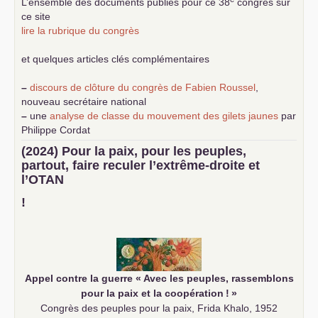
L’ensemble des documents publiés pour ce 38
congrès sur
ce site
lire la rubrique du congrès
et quelques articles clés complémentaires
–
discours de clôture du congrès de Fabien Roussel
,
nouveau secrétaire national
–
une
analyse de classe du mouvement des gilets jaunes
par
Philippe Cordat
–
un texte de Jean-Claude Delaunay
le marxisme est la
(2024) Pour la paix, pour les peuples,
science sociale de notre temps
partout, faire reculer l’extrême-droite et
–
un appel
proposé aux partis communistes et ouvrier
l’
OTAN
d’Europe
–
demandez
le numéro 10 de la revue Unir les Communistes
!
–
les
cinq chantiers pour contribuer au débat sur le projet
communiste
Appel contre la guerre «
Avec les peuples, rassemblons
pour la paix et la coopération
!
»
Congrès des peuples pour la paix, Frida Khalo, 1952