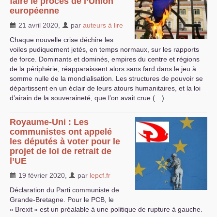
faire le procès de l’Union
européenne
21 avril 2020
,
par
auteurs à lire
Chaque nouvelle crise déchire les
voiles pudiquement jetés, en temps normaux, sur les rapports
de force. Dominants et dominés, empires du centre et régions
de la périphérie, réapparaissent alors sans fard dans le jeu à
somme nulle de la mondialisation. Les structures de pouvoir se
départissent en un éclair de leurs atours humanitaires, et la loi
d’airain de la souveraineté, que l’on avait crue (…)
Royaume-Uni : Les
communistes ont appelé
les députés à voter pour le
projet de loi de retrait de
l’
UE
19 février 2020
,
par
lepcf.fr
Déclaration du Parti communiste de
Grande-Bretagne. Pour le
PCB
, le
«
Brexit
» est un préalable à une politique de rupture à gauche.