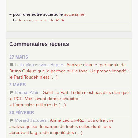
–
pour une autre société, le
socialisme
.
–
le
dernier congrès du
PCF
e
–
contribution de jeunes communistes au 39
congrès :
Six
chantiers pour affirmer l’ambition révolutionnaire du
PCF
–
un texte de Jean-Claude Delaunay
le marxisme est la
Commentaires récents
science sociale de notre temps
–
un appel
proposé aux partis communistes et ouvrier
27 MARS
d’Europe
–
les
cinq chantiers pour contribuer au débat sur le projet
Leila Moussavian-Huppe :
Analyse claire et pertinente de
communiste
Bruno Guigue que je partage sur le fond. Un propos infondé :
le Parti Toudeh n’est (…)
2 MARS
Bednar Alain :
Salut Le Parti Tudeh n’est pas plus clair que
le
PCF
. Voir l’avant dernier chapitre :
«
L’agression militaire de (…)
20 FÉVRIER
Morard Jacques :
Annie Lacroix-Riz nous offre une
analyse qui se démarque de toutes celles dont nous
abreuvent la grande majorité des (…)