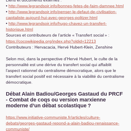
Liens et documents externes :
•
http://www.legrandsoir.info/bonnes-fetes-de-faim-damnee.html
•
http://www.legrandsoir.info/penser-le-defaut-de-civilisation-
capitaliste-aujourd-hui-avec-georges-politzer.html
•
http://www.legrandsoir.info/hugo-chavez-un-transfert-
historique.html
Sources et contributeurs de l’article «
Transfert social
» :
https://cocowikipedia.org/index.php?oldid=12213
Contributeurs : Hervacacia, Hervé Hubert-Klein, Zenshine
Selon moi, dans la perspective d’Hervé Hubert, le culte de la
personnalité est une dérive du transfert social qui affaiblit
l’aspect rationnel du centralisme démocratique, alors que le
transfert social positif est nécessaire à la viabilité du centralisme
démocratique.
Débat Alain Badiou/Georges Gastaud du
PRCF
- Combat de coqs ou version marxienne
moderne d’un débat scolastique
?
https://www.initiative-communiste.fr/articles/culture-
debats/georges-gastaud-repond-a-alain-badiou-renaissance-
communiste/