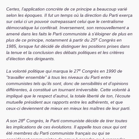
Certes, l’application concrète de ce principe a beaucoup varié
selon les époques.
II
fut un temps où la direction du Parti exerça
sur celui ci un pouvoir outrepassant celui que le centralisme
démocratique lui conférait. Inversement, son renouvellement a
amené dans les faits le Parti communiste à s’éloigner de plus en
e
plus de ce principe, notamment à partir du 25
Congrès en
1985, lorsque fut décidé de distinguer les positions prises dans
la tenue et la conclusion des débats politiques et les critères
d’élection des dirigeants.
e
La volonté politique qui marqua le 27
Congrès en 1990 de
"travailler ensemble" à tous les niveaux du Parti entre
communistes tels qu’ils sont, donc de sensibilités et d’opinions
différentes, à constitué un tournant irréversible. Cette volonté à
impliqué que le respect d’autrui, la totale liberté de ton, l’écoute
mutuelle président aux rapports entre les adhérents, et que
ceux-ci deviennent de mieux en mieux les maîtres de leur parti.
e
A son 28
Congrès, le Parti communiste décide de tirer toutes
les implications de ces évolutions. Il appelle tous ceux qui ont
été membres du Parti communiste français ou qui se