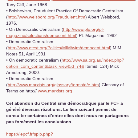
Tony Cliff, June 1968.
• Bolshevism, Fraudulent Practice Of Democratic Centralism
(
http://www.weisbord.org/Fraudulent.htm
) Albert Weisbord,
1976.
• On Democratic Centralism (
http://www.plp.org/pl-
magazine/selections/democent.html
)
PL
Magazine, 1982.
• Democratic Centralism
(
http://www.etext.org/Politics/MIM/wim/democent.html
)
MIM
Notes 51, April 1991
• On democratic centralism (
http://www.sa.org.au/index.php?
option=com_content&task=view&id=74&
Itemid=124) Mick
Armstrong, 2000.
• Democratic Centralism
(
http://www.marxists.org/glossary/terms/d/e.htm
) Glossary of
Terms on http://
www.marxists.org
Cet abandon du Centralisme démocratique par le
PCF
a
généré diverses réactions. Le lien suivant permet de
consulter certaines d’entre elles dont nous ne partageons
pas forcément les conclusions
https://lepcf.fr/spip.php?