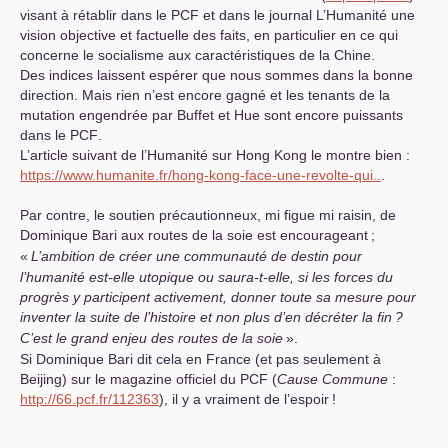
visant à rétablir dans le
PCF
et dans le journal L’Humanité une
vision objective et factuelle des faits, en particulier en ce qui
concerne le socialisme aux caractéristiques de la Chine.
Des indices laissent espérer que nous sommes dans la bonne
direction. Mais rien n’est encore gagné et les tenants de la
mutation engendrée par Buffet et Hue sont encore puissants
dans le
PCF
.
L’article suivant de l’Humanité sur Hong Kong le montre bien :
https://www.humanite.fr/hong-kong-face-une-revolte-qui..
.
Par contre, le soutien précautionneux, mi figue mi raisin, de
Dominique Bari aux routes de la soie est encourageant
;
«
L’ambition de créer une communauté de destin pour
l’humanité est-elle utopique ou saura-t-elle, si les forces du
progrès y participent activement, donner toute sa mesure pour
inventer la suite de l’histoire et non plus d’en décréter la fin
?
C’est le grand enjeu des routes de la soie
».
Si Dominique Bari dit cela en France (et pas seulement à
Beijing) sur le magazine officiel du
PCF
(
Cause Commune
:
http://66.pcf.fr/112363
), il y a vraiment de l’espoir
!