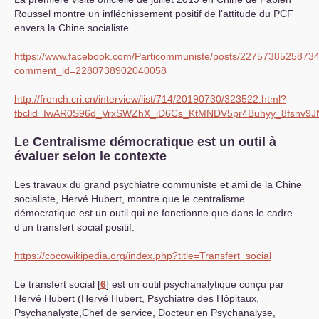
Roussel montre un infléchissement positif de l’attitude du
PCF
envers la Chine socialiste.
https://www.facebook.com/Particommuniste/posts/2275738525873
comment_id=2280738902040058
http://french.cri.cn/interview/list/714/20190730/323522.html?
fbclid=IwAR0S96d_VrxSWZhX_iD6Cs_KtMNDV5pr4Buhyy_8fsnv9
Le Centralisme démocratique est un outil à
évaluer selon le contexte
Les travaux du grand psychiatre communiste et ami de la Chine
socialiste, Hervé Hubert, montre que le centralisme
démocratique est un outil qui ne fonctionne que dans le cadre
d’un transfert social positif.
https://cocowikipedia.org/index.php?title=Transfert_social
Le transfert social
[
6
]
est un outil psychanalytique conçu par
Hervé Hubert (Hervé Hubert, Psychiatre des Hôpitaux,
Psychanalyste,Chef de service, Docteur en Psychanalyse,