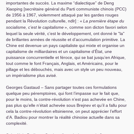
importantes de succès. La maxime “dialectique” de Deng
Xiaoping [secrétaire général du Parti communiste chinois (
PCC
)
de 1956 à 1967, violemment attaqué par les gardes rouges
pendant la Révolution culturelle, ndlr] : «
La première étape du
socialisme, c’est le capitalisme
», comme son dicton favori selon
lequel la seule vérité, c’est le développement, ont donné le "la"
de brillantes années de réussite et d’accumulation primitive. La
Chine est devenue un pays capitaliste qui mixte et organise un
capitalisme de milliardaires et un capitalisme d’État, une
puissance concurrentielle et féroce, qui se bat jusqu’en Afrique,
tout comme le font Français, Anglais, et Américains, pour le
pillage et les débouchés, mais avec un style un peu nouveau,
un impérialisme plus avisé.
Georges Gastaud – Sans partager toutes ces formulations
quelque peu péremptoires, qui font l’impasse sur le fait que,
pour le moins, la contre-révolution n’est pas achevée en Chine,
pas plus qu’elle n’était achevée sous Brejnev et qu’il a fallu pour
cela la contre-révolution eltsinienne, on peut apprécier l’effort
d’A. Badiou pour montrer la réalité chinoise actuelle dans sa
complexité.