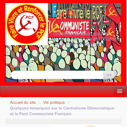
«
l’histoire de toute société
jusqu’à nos jours est l’histoire
de la lutte de classes
»
Rechercher :
>>
Vie politique
Accueil du site
>
Vie politique
>
Quelques remarques sur le Centralisme Démocratique
Lutter, Unir...
et le Parti Communiste Français
Internationale