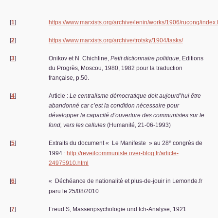
[
1
]
https://www.marxists.org/archive/lenin/works/1906/rucong/index
[
2
]
https://www.marxists.org/archive/trotsky/1904/tasks/
[
3
]
Onikov et N. Chichline,
Petit dictionnaire politique
, Editions
du Progrès, Moscou, 1980, 1982 pour la traduction
française, p.50.
[
4
]
Article :
Le centralisme démocratique doit aujourd’hui être
abandonné car c’est la condition nécessaire pour
développer la capacité d’ouverture des communistes sur le
fond, vers les cellules
(Humanité, 21-06-1993)
e
[
5
]
Extraits du document «
Le Manifeste
» au 28
congrès de
1994 :
http://reveilcommuniste.over-blog.fr/article-
24975910.html
[
6
]
«
Déchéance de nationalité et plus-de-jouir in Lemonde.fr
paru le 25/08/2010
[
7
]
Freud S, Massenpsychologie und Ich-Analyse, 1921