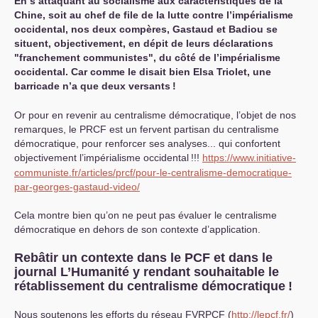
En s’attaquant au socialisme aux caractéristiques de la
Chine, soit au chef de file de la lutte contre l’impérialisme
occidental, nos deux compères, Gastaud et Badiou se
situent, objectivement, en dépit de leurs déclarations
"franchement communistes", du côté de l’impérialisme
occidental. Car comme le disait bien Elsa Triolet, une
barricade n’a que deux versants
!
Or pour en revenir au centralisme démocratique, l’objet de nos
remarques, le
PRCF
est un fervent partisan du centralisme
démocratique, pour renforcer ses analyses... qui confortent
objectivement l’impérialisme occidental
!!!
https://www.initiative-
communiste.fr/articles/prcf/pour-le-centralisme-democratique-
par-georges-gastaud-video/
Cela montre bien qu’on ne peut pas évaluer le centralisme
démocratique en dehors de son contexte d’application.
Rebâtir un contexte dans le
PCF
et dans le
journal L’Humanité y rendant souhaitable le
rétablissement du centralisme démocratique
!
Nous soutenons les efforts du réseau
FVRPCF
(
http://lepcf.fr/
)