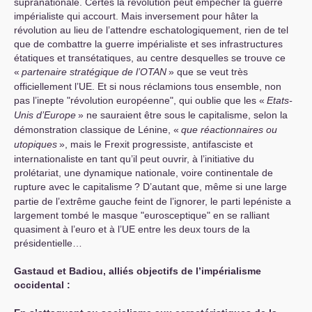
supranationale. Certes la révolution peut empêcher la guerre
impérialiste qui accourt. Mais inversement pour hâter la
révolution au lieu de l’attendre eschatologiquement, rien de tel
que de combattre la guerre impérialiste et ses infrastructures
étatiques et transétatiques, au centre desquelles se trouve ce
«
partenaire stratégique de l’
OTAN
» que se veut très
officiellement l’
UE
. Et si nous réclamions tous ensemble, non
pas l’inepte "révolution européenne", qui oublie que les «
Etats-
Unis d’Europe
» ne sauraient être sous le capitalisme, selon la
démonstration classique de Lénine, «
que réactionnaires ou
utopiques
», mais le Frexit progressiste, antifasciste et
internationaliste en tant qu’il peut ouvrir, à l’initiative du
prolétariat, une dynamique nationale, voire continentale de
rupture avec le capitalisme
? D’autant que, même si une large
partie de l’extrême gauche feint de l’ignorer, le parti lepéniste a
largement tombé le masque "eurosceptique" en se ralliant
quasiment à l’euro et à l’
UE
entre les deux tours de la
présidentielle…
Gastaud et Badiou, alliés objectifs de l’impérialisme
occidental :