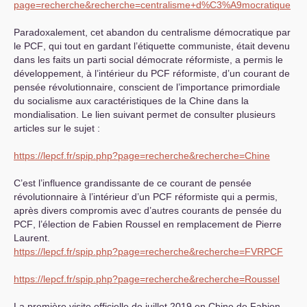
page=recherche&recherche=centralisme+d%C3%A9mocratique
Paradoxalement, cet abandon du centralisme démocratique par
le
PCF
, qui tout en gardant l’étiquette communiste, était devenu
dans les faits un parti social démocrate réformiste, a permis le
développement, à l’intérieur du
PCF
réformiste, d’un courant de
pensée révolutionnaire, conscient de l’importance primordiale
du socialisme aux caractéristiques de la Chine dans la
mondialisation. Le lien suivant permet de consulter plusieurs
articles sur le sujet :
https://lepcf.fr/spip.php?page=recherche&recherche=Chine
C’est l’influence grandissante de ce courant de pensée
révolutionnaire à l’intérieur d’un
PCF
réformiste qui a permis,
après divers compromis avec d’autres courants de pensée du
PCF
, l’élection de Fabien Roussel en remplacement de Pierre
Laurent.
https://lepcf.fr/spip.php?page=recherche&recherche=FVRPCF
https://lepcf.fr/spip.php?page=recherche&recherche=Roussel
La première visite officielle de juillet 2019 en Chine de Fabien