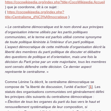
https://cocowikipedia.org/index.php?title=CocoWikipedia:Accueil
) que je coordonne, dit à ce sujet :
(
https://cocowikipedia.org/index.php?
title=Centralisme_d%C3%A9mocratique
)
«
Le centralisme démocratique est le nom donné aux principes
d’organisation interne utilisés par les partis politiques
communistes, et le terme est parfois utilisé comme synonyme
de toute politique léniniste à l’intérieur d’un parti politique.
L’aspect démocratique de cette méthode d’organisation décrit la
liberté des membres du parti politique de discuter et débattre
des questions de politique et d’orientation, mais une fois la
décision du Parti prise par un vote majoritaire, tous les membres
sont censés défendre cette décision. Ce dernier aspect
représente le centralisme
.
»
Comme Lénine l’a décrit, le centralisme démocratique se
compose de "la liberté de discussion, l’unité d’action"
[
1
]
. Les
statuts des organisations communistes ont généralement défini
les principes clés suivants du centralisme démocratique :
«
Élection de tous les organes du parti du bas vers le haut et
renouvellement systématique de leur composition, si