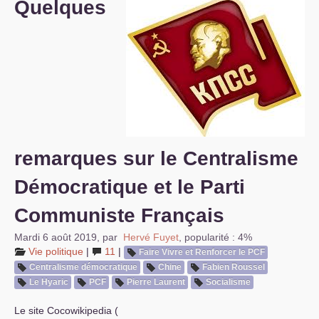
Quelques
S’organiser
Comprendre...
Vie du site
remarques sur le Centralisme
Démocratique et le Parti
Communiste Français
Mardi 6 août 2019
,
par
Hervé Fuyet
,
popularité : 4%
Vie politique
|
11
|
Faire Vivre et Renforcer le
PCF
Centralisme démocratique
Chine
Fabien Roussel
Le Hyaric
PCF
Pierre Laurent
Socialisme
Le site Cocowikipedia (