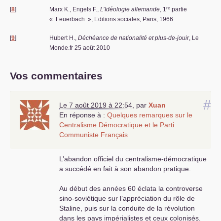
re
[
8
]
Marx K., Engels F.,
L’Idéologie allemande
, 1
partie
«
Feuerbach
», Editions sociales, Paris, 1966
[
9
]
Hubert H.,
Déchéance de nationalité et plus-de-jouir
, Le
Monde.fr 25 août 2010
Vos commentaires
#
Le 7 août 2019 à 22:54
,
par
Xuan
En réponse à :
Quelques remarques sur le
Centralisme Démocratique et le Parti
Communiste Français
L’abandon officiel du centralisme-démocratique
a succédé en fait à son abandon pratique.
Au début des années 60 éclata la controverse
sino-soviétique sur l’appréciation du rôle de
Staline, puis sur la conduite de la révolution
dans les pays impérialistes et ceux colonisés.