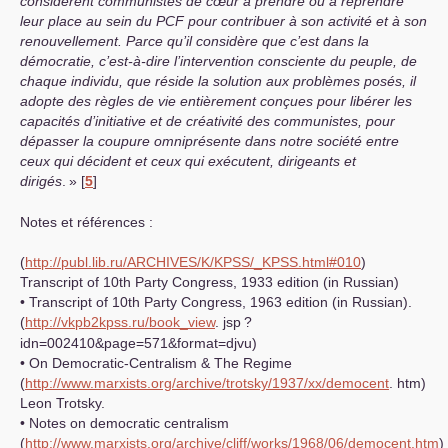
considèrent communistes de cœur à prendre ou à reprendre
leur place au sein du
PCF
pour contribuer à son activité et à son
renouvellement. Parce qu’il considère que c’est dans la
démocratie, c’est-à-dire l’intervention consciente du peuple, de
chaque individu, que réside la solution aux problèmes posés, il
adopte des règles de vie entièrement conçues pour libérer les
capacités d’initiative et de créativité des communistes, pour
dépasser la coupure omniprésente dans notre société entre
ceux qui décident et ceux qui exécutent, dirigeants et
dirigés
.
»
[
5
]
Notes et références :
(
http://publ.lib.ru/ARCHIVES/K/KPSS/_KPSS.html#010
)
Transcript of 10th Party Congress, 1933 edition (in Russian)
• Transcript of 10th Party Congress, 1963 edition (in Russian).
(
http://vkpb2kpss.ru/book_view
. jsp
?
idn=002410&page=571&format=djvu)
• On Democratic-Centralism & The Regime
(
http://www.marxists.org/archive/trotsky/1937/xx/democent
. htm)
Leon Trotsky.
• Notes on democratic centralism
(
http://www.marxists.org/archive/cliff/works/1968/06/democent.htm
)