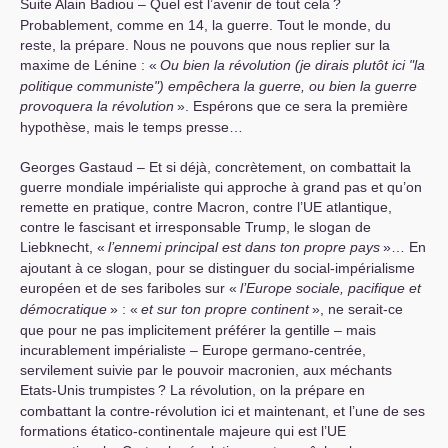
Suite Alain Badiou – Quel est l’avenir de tout cela
?
Probablement, comme en 14, la guerre. Tout le monde, du
reste, la prépare. Nous ne pouvons que nous replier sur la
maxime de Lénine : «
Ou bien la révolution (je dirais plutôt ici "la
politique communiste") empêchera la guerre, ou bien la guerre
provoquera la révolution
». Espérons que ce sera la première
hypothèse, mais le temps presse…
Georges Gastaud – Et si déjà, concrètement, on combattait la
guerre mondiale impérialiste qui approche à grand pas et qu’on
remette en pratique, contre Macron, contre l’
UE
atlantique,
contre le fascisant et irresponsable Trump, le slogan de
Liebknecht, «
l’ennemi principal est dans ton propre pays
»… En
ajoutant à ce slogan, pour se distinguer du social-impérialisme
européen et de ses fariboles sur «
l’Europe sociale, pacifique et
démocratique
» : «
et sur ton propre continent
», ne serait-ce
que pour ne pas implicitement préférer la gentille – mais
incurablement impérialiste – Europe germano-centrée,
servilement suivie par le pouvoir macronien, aux méchants
Etats-Unis trumpistes
? La révolution, on la prépare en
combattant la contre-révolution ici et maintenant, et l’une de ses
formations étatico-continentale majeure qui est l’
UE