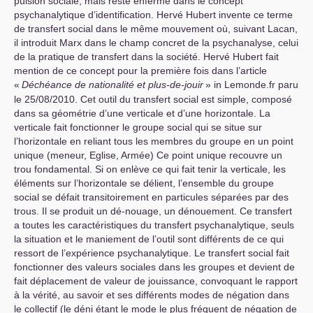
pulsion sociale, mais reste enfermé dans le concept
psychanalytique d’identification. Hervé Hubert invente ce terme
de transfert social dans le même mouvement où, suivant Lacan,
il introduit Marx dans le champ concret de la psychanalyse, celui
de la pratique de transfert dans la société. Hervé Hubert fait
mention de ce concept pour la première fois dans l’article
«
Déchéance de nationalité et plus-de-jouir
» in Lemonde.fr paru
le 25/08/2010. Cet outil du transfert social est simple, composé
dans sa géométrie d’une verticale et d’une horizontale. La
verticale fait fonctionner le groupe social qui se situe sur
l’horizontale en reliant tous les membres du groupe en un point
unique (meneur, Eglise, Armée) Ce point unique recouvre un
trou fondamental. Si on enlève ce qui fait tenir la verticale, les
éléments sur l’horizontale se délient, l’ensemble du groupe
social se défait transitoirement en particules séparées par des
trous. Il se produit un dé-nouage, un dénouement. Ce transfert
a toutes les caractéristiques du transfert psychanalytique, seuls
la situation et le maniement de l’outil sont différents de ce qui
ressort de l’expérience psychanalytique. Le transfert social fait
fonctionner des valeurs sociales dans les groupes et devient de
fait déplacement de valeur de jouissance, convoquant le rapport
à la vérité, au savoir et ses différents modes de négation dans
le collectif (le déni étant le mode le plus fréquent de négation de