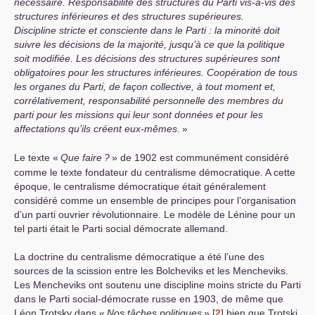
nécessaire. Responsabilité des structures du Parti vis-à-vis des
structures inférieures et des structures supérieures.
Discipline stricte et consciente dans le Parti : la minorité doit
suivre les décisions de la majorité, jusqu’à ce que la politique
soit modifiée. Les décisions des structures supérieures sont
obligatoires pour les structures inférieures. Coopération de tous
les organes du Parti, de façon collective, à tout moment et,
corrélativement, responsabilité personnelle des membres du
parti pour les missions qui leur sont données et pour les
affectations qu’ils créent eux-mêmes
.
»
Le texte «
Que faire
?
» de 1902 est communément considéré
comme le texte fondateur du centralisme démocratique. A cette
époque, le centralisme démocratique était généralement
considéré comme un ensemble de principes pour l’organisation
d’un parti ouvrier révolutionnaire. Le modèle de Lénine pour un
tel parti était le Parti social démocrate allemand.
La doctrine du centralisme démocratique a été l’une des
sources de la scission entre les Bolcheviks et les Mencheviks.
Les Mencheviks ont soutenu une discipline moins stricte du Parti
dans le Parti social-démocrate russe en 1903, de même que
Léon Trotsky dans «
Nos tâches politiques
»
[
2
]
bien que Trotski