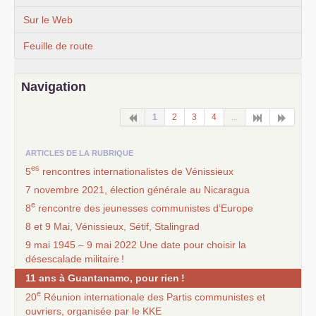
Sur le Web
Feuille de route
Navigation
1
2
3
4
...
ARTICLES DE LA RUBRIQUE
es
5
rencontres internationalistes de Vénissieux
7 novembre 2021, élection générale au Nicaragua
e
8
rencontre des jeunesses communistes d’Europe
8 et 9 Mai, Vénissieux, Sétif, Stalingrad
9 mai 1945 – 9 mai 2022 Une date pour choisir la
désescalade militaire
!
11 ans à Guantanamo, pour rien
!
e
20
Réunion internationale des Partis communistes et
ouvriers, organisée par le
KKE