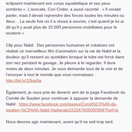
éclipsent maintenant son corps squelettique et ses yeux
sombres
». L’avocate, Cori Crider, a aussi raconté : «
Il voulait
parler, mais il devait reprendre des forces toutes les minutes ou
deux... La seule fois où il a réussi à sourire, c’est quand je lui ai
dit qu’il y avait plus de 10.000 personnes mobilisées pour le
soutenir
».
Clip pour Nabil : Des personnes humaines et créatives ont
réalisé un merveilleux film d’animation sur la vie de Nabil et la
douleur qu’il ressent au quotidien lorsque le tube est forcé dans
son nez pendant le gavage. Je pleure à le regarder. Il dure
moins de deux minutes. Je vous demande tous de le voir et de
l’envoyer à tout le monde que vous connaissez :
http://bit.ly/10loe9a
Également, je vous prie de devenir ami de la page Facebook du
Comité de Soutien pour continuer à appuyer la demande de
Nabil :
https://www.facebook.com/pages/Comit%C3%A9-de-
soutien-%C3%A0-Nabil-Hadjarab/151547605000968?fref=ts
Nous devons agir maintenant, avant qu’il ne soit trop tard.