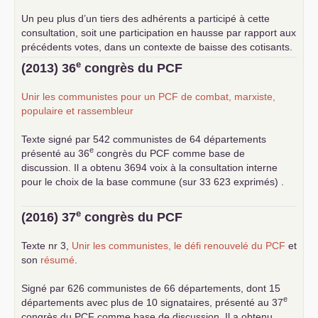
Un peu plus d’un tiers des adhérents a participé à cette
consultation, soit une participation en hausse par rapport aux
précédents votes, dans un contexte de baisse des cotisants.
... lire la suite
e
(2013) 36
congrès du
PCF
Unir les communistes pour un
PCF
de combat, marxiste,
populaire et rassembleur
Texte signé par 542 communistes de 64 départements
e
présenté au 36
congrès du
PCF
comme base de
discussion. Il a obtenu 3694 voix à la consultation interne
pour le choix de la base commune (sur 33 623 exprimés) .
e
(2016) 37
congrès du
PCF
Texte nr 3,
Unir les communistes, le défi renouvelé du
PCF
et
son
résumé
.
Signé par 626 communistes de 66 départements, dont 15
e
départements avec plus de 10 signataires, présenté au 37
congrès du
PCF
comme base de discussion. Il a obtenu