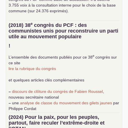
3.755 voix à la consultation interne pour le choix de la base
commune (sur 24.376 exprimés).
e
(2018) 38
congrès du
PCF
: des
communistes unis pour reconstruire un parti
utile au mouvement populaire
!
e
L’ensemble des documents publiés pour ce 38
congrès sur
ce site
lire la rubrique du congrès
et quelques articles clés complémentaires
–
discours de clôture du congrès de Fabien Roussel
,
nouveau secrétaire national
–
une
analyse de classe du mouvement des gilets jaunes
par
Philippe Cordat
–
un texte de Jean-Claude Delaunay
le marxisme est la
(2024) Pour la paix, pour les peuples,
science sociale de notre temps
partout, faire reculer l’extrême-droite et
–
un appel
proposé aux partis communistes et ouvrier