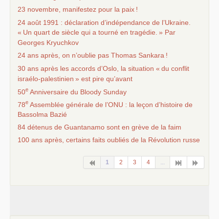
23 novembre, manifestez pour la paix
!
24 août 1991 : déclaration d’indépendance de l’Ukraine.
«
Un quart de siècle qui a tourné en tragédie.
» Par
Georges Kryuchkov
24 ans après, on n’oublie pas Thomas Sankara
!
30 ans après les accords d’Oslo, la situation «
du conflit
israélo-palestinien
» est pire qu’avant
e
50
Anniversaire du Bloody Sunday
e
78
Assemblée générale de l’
ONU
: la leçon d’histoire de
Bassolma Bazié
84 détenus de Guantanamo sont en grève de la faim
100 ans après, certains faits oubliés de la Révolution russe
1
2
3
4
...