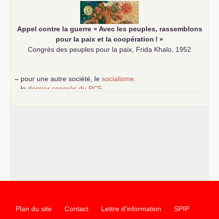
Appel contre la guerre «
Avec les peuples, rassemblons
pour la paix et la coopération
!
»
Congrès des peuples pour la paix, Frida Khalo, 1952
–
pour une autre société, le
socialisme
.
–
le
dernier congrès du
PCF
e
–
contribution de jeunes communistes au 39
congrès :
Six
chantiers pour affirmer l’ambition révolutionnaire du
PCF
–
un texte de Jean-Claude Delaunay
le marxisme est la
science sociale de notre temps
–
un appel
proposé aux partis communistes et ouvrier
d’Europe
–
les
cinq chantiers pour contribuer au débat sur le projet
communiste
Plan du site
Contact
Lettre d'information
SPIP