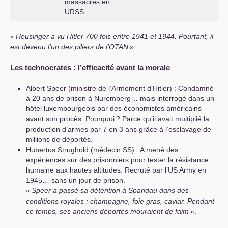
massacres en
URSS
.
«
Heusinger a vu Hitler 700 fois entre 1941 et 1944. Pourtant, il
est devenu l’un des piliers de l’
OTAN
».
Les technocrates : l’efficacité avant la morale
Albert Speer (ministre de l’Armement d’Hitler) : Condamné
à 20 ans de prison à Nuremberg… mais interrogé dans un
hôtel luxembourgeois par des économistes américains
avant son procès. Pourquoi
? Parce qu’il avait multiplié la
production d’armes par 7 en 3 ans grâce à l’esclavage de
millions de déportés.
Hubertus Strughold (médecin
SS
) : A mené des
expériences sur des prisonniers pour tester la résistance
humaine aux hautes altitudes. Recruté par l’
US
Army en
1945… sans un jour de prison.
«
Speer a passé sa détention à Spandau dans des
conditions royales : champagne, foie gras, caviar. Pendant
ce temps, ses anciens déportés mouraient de faim
».