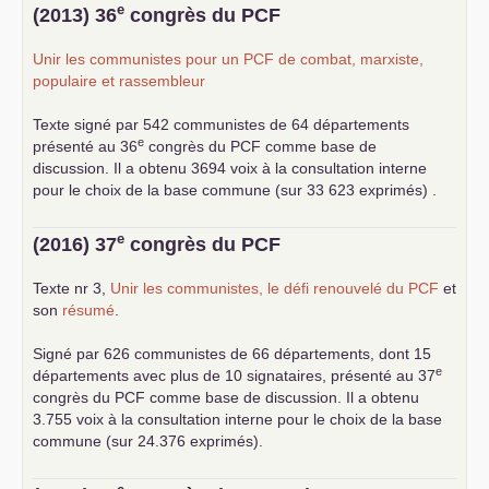
... lire la suite
e
(2013) 36
congrès du
PCF
Unir les communistes pour un
PCF
de combat, marxiste,
populaire et rassembleur
Texte signé par 542 communistes de 64 départements
e
présenté au 36
congrès du
PCF
comme base de
discussion. Il a obtenu 3694 voix à la consultation interne
pour le choix de la base commune (sur 33 623 exprimés) .
e
(2016) 37
congrès du
PCF
Texte nr 3,
Unir les communistes, le défi renouvelé du
PCF
et
son
résumé
.
Signé par 626 communistes de 66 départements, dont 15
e
départements avec plus de 10 signataires, présenté au 37
congrès du
PCF
comme base de discussion. Il a obtenu
3.755 voix à la consultation interne pour le choix de la base
commune (sur 24.376 exprimés).