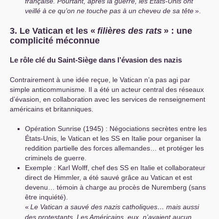
française. Pourtant, après la guerre, les États-Unis ont
veillé à ce qu’on ne touche pas à un cheveu de sa tête
».
3. Le Vatican et les «
filières des rats
» : une
complicité méconnue
Le rôle clé du Saint-Siège dans l’évasion des nazis
Contrairement à une idée reçue, le Vatican n’a pas agi par
simple anticommunisme. Il a été un acteur central des réseaux
d’évasion, en collaboration avec les services de renseignement
américains et britanniques.
Opération Sunrise (1945) : Négociations secrètes entre les
États-Unis, le Vatican et les
SS
en Italie pour organiser la
reddition partielle des forces allemandes… et protéger les
criminels de guerre.
Exemple : Karl Wolff, chef des
SS
en Italie et collaborateur
direct de Himmler, a été sauvé grâce au Vatican et est
devenu… témoin à charge au procès de Nuremberg (sans
être inquiété).
«
Le Vatican a sauvé des nazis catholiques… mais aussi
des protestants. Les Américains, eux, n’avaient aucun