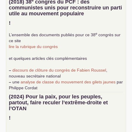
e
(2018) 38
congrès du
PCF
: des
communistes unis pour reconstruire un parti
utile au mouvement populaire
!
e
L’ensemble des documents publiés pour ce 38
congrès sur
ce site
lire la rubrique du congrès
et quelques articles clés complémentaires
–
discours de clôture du congrès de Fabien Roussel
,
nouveau secrétaire national
–
une
analyse de classe du mouvement des gilets jaunes
par
Philippe Cordat
–
un texte de Jean-Claude Delaunay
le marxisme est la
(2024) Pour la paix, pour les peuples,
science sociale de notre temps
partout, faire reculer l’extrême-droite et
–
un appel
proposé aux partis communistes et ouvrier
l’
OTAN
d’Europe
–
demandez
le numéro 10 de la revue Unir les Communistes
!
–
les
cinq chantiers pour contribuer au débat sur le projet
communiste