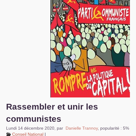
S’organiser
Comprendre...
Vie du site
Rassembler et unir les
communistes
Lundi 14 décembre 2020
,
par
Danielle Trannoy
,
popularité : 5%
Conseil National
|