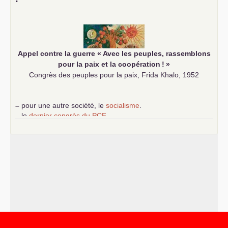
–
les
cinq chantiers pour contribuer au débat sur le projet
communiste
Appel contre la guerre «
Avec les peuples, rassemblons
pour la paix et la coopération
!
»
Congrès des peuples pour la paix, Frida Khalo, 1952
–
pour une autre société, le
socialisme
.
–
le
dernier congrès du
PCF
e
–
contribution de jeunes communistes au 39
congrès :
Six
chantiers pour affirmer l’ambition révolutionnaire du
PCF
–
un texte de Jean-Claude Delaunay
le marxisme est la
science sociale de notre temps
–
un appel
proposé aux partis communistes et ouvrier
d’Europe
–
les
cinq chantiers pour contribuer au débat sur le projet
communiste