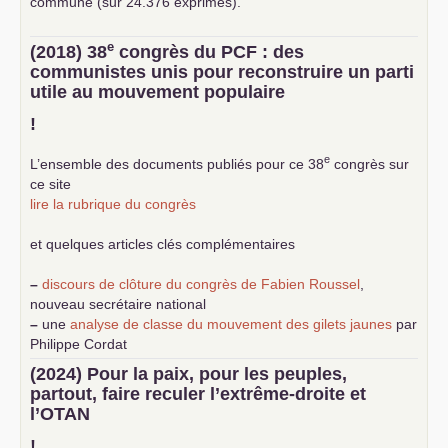
commune (sur 24.376 exprimés).
e
(2018) 38
congrès du
PCF
: des
communistes unis pour reconstruire un parti
utile au mouvement populaire
!
e
L’ensemble des documents publiés pour ce 38
congrès sur
ce site
lire la rubrique du congrès
et quelques articles clés complémentaires
–
discours de clôture du congrès de Fabien Roussel
,
nouveau secrétaire national
–
une
analyse de classe du mouvement des gilets jaunes
par
Philippe Cordat
–
un texte de Jean-Claude Delaunay
le marxisme est la
(2024) Pour la paix, pour les peuples,
science sociale de notre temps
partout, faire reculer l’extrême-droite et
–
un appel
proposé aux partis communistes et ouvrier
l’
OTAN
d’Europe
–
demandez
le numéro 10 de la revue Unir les Communistes
!