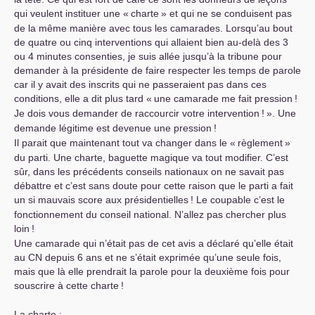
qui veulent instituer une «
charte
» et qui ne se conduisent pas
de la même manière avec tous les camarades. Lorsqu’au bout
de quatre ou cinq interventions qui allaient bien au-delà des 3
ou 4 minutes consenties, je suis allée jusqu’à la tribune pour
demander à la présidente de faire respecter les temps de parole
car il y avait des inscrits qui ne passeraient pas dans ces
conditions, elle a dit plus tard «
une camarade me fait pression
!
Je dois vous demander de raccourcir votre intervention
!
». Une
demande légitime est devenue une pression
!
Il parait que maintenant tout va changer dans le «
règlement
»
du parti. Une charte, baguette magique va tout modifier. C’est
sûr, dans les précédents conseils nationaux on ne savait pas
débattre et c’est sans doute pour cette raison que le parti a fait
un si mauvais score aux présidentielles
! Le coupable c’est le
fonctionnement du conseil national. N’allez pas chercher plus
loin
!
Une camarade qui n’était pas de cet avis a déclaré qu’elle était
au
CN
depuis 6 ans et ne s’était exprimée qu’une seule fois,
mais que là elle prendrait la parole pour la deuxième fois pour
souscrire à cette charte
!
La charte :