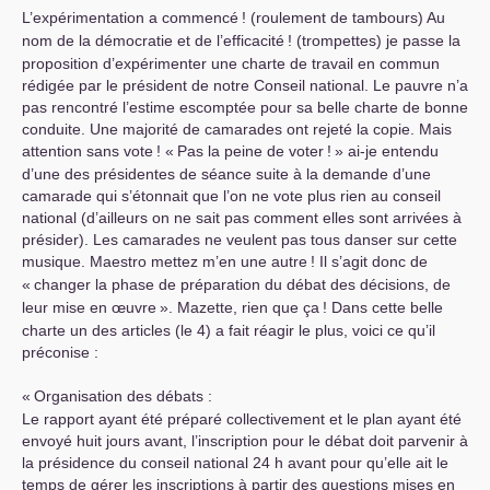
L’expérimentation a commencé
! (roulement de tambours) Au
nom de la démocratie et de l’efficacité
! (trompettes) je passe la
proposition d’expérimenter une charte de travail en commun
rédigée par le président de notre Conseil national. Le pauvre n’a
pas rencontré l’estime escomptée pour sa belle charte de bonne
conduite. Une majorité de camarades ont rejeté la copie. Mais
attention sans vote
! «
Pas la peine de voter
!
» ai-je entendu
d’une des présidentes de séance suite à la demande d’une
camarade qui s’étonnait que l’on ne vote plus rien au conseil
national (d’ailleurs on ne sait pas comment elles sont arrivées à
présider). Les camarades ne veulent pas tous danser sur cette
musique. Maestro mettez m’en une autre
! Il s’agit donc de
«
changer la phase de préparation du débat des décisions, de
leur mise en œuvre
». Mazette, rien que ça
! Dans cette belle
charte un des articles (le 4) a fait réagir le plus, voici ce qu’il
préconise :
«
Organisation des débats :
Le rapport ayant été préparé collectivement et le plan ayant été
envoyé huit jours avant, l’inscription pour le débat doit parvenir à
la présidence du conseil national 24 h avant pour qu’elle ait le
temps de gérer les inscriptions à partir des questions mises en