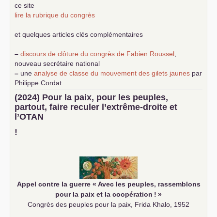
ce site
lire la rubrique du congrès
et quelques articles clés complémentaires
–
discours de clôture du congrès de Fabien Roussel
,
nouveau secrétaire national
–
une
analyse de classe du mouvement des gilets jaunes
par
Philippe Cordat
–
un texte de Jean-Claude Delaunay
le marxisme est la
(2024) Pour la paix, pour les peuples,
science sociale de notre temps
partout, faire reculer l’extrême-droite et
–
un appel
proposé aux partis communistes et ouvrier
l’
OTAN
d’Europe
–
demandez
le numéro 10 de la revue Unir les Communistes
!
–
les
cinq chantiers pour contribuer au débat sur le projet
communiste
Appel contre la guerre «
Avec les peuples, rassemblons
pour la paix et la coopération
!
»
Congrès des peuples pour la paix, Frida Khalo, 1952