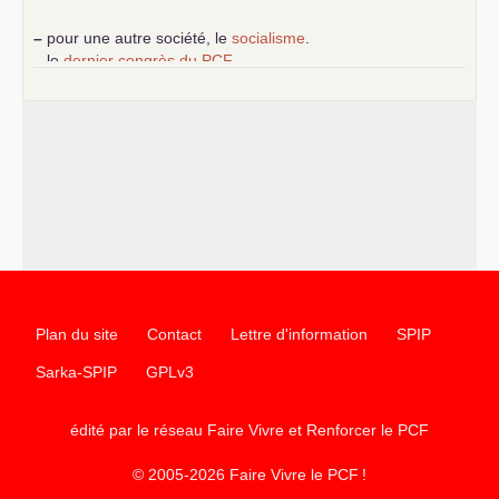
–
pour une autre société, le
socialisme
.
–
le
dernier congrès du
PCF
e
–
contribution de jeunes communistes au 39
congrès :
Six
chantiers pour affirmer l’ambition révolutionnaire du
PCF
–
un texte de Jean-Claude Delaunay
le marxisme est la
science sociale de notre temps
–
un appel
proposé aux partis communistes et ouvrier
d’Europe
–
les
cinq chantiers pour contribuer au débat sur le projet
communiste
Plan du site
Contact
Lettre d'information
SPIP
Sarka-SPIP
GPLv3
édité par le réseau Faire Vivre et Renforcer le
PCF
© 2005-2026 Faire Vivre le
PCF
!