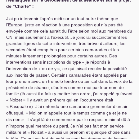
Remarques sur le déroulement de la séance et sur le projet
de "Charte" :
J’ai pu intervenir l’après midi sur un tout autre thème que
l’Europe, juste en réaction à une proposition qui n’a pas été
envoyée comme cela aurait du l’être selon moi aux membres du
CN
, mais seulement à l’exécutif. Je joindrai succinctement les
grandes lignes de cette intervention, très brève d’ailleurs, les
secondes étant comptées pour certains camarades et les
minutes largement prolongées pour certains autres. Des
interventions sans inscriptions du type «
je réponds à
l’intervention de x ou de y
», ce qui faisait reculer la possibilité
aux inscrits de passer. Certains camarades étant appelés par
leur prénom avec un trémolo tendre ou amical dans la voix de la
présidente de séance, d’autres comme moi par leur nom de
famille (là aussi il a fallu y mettre bon ordre, j’ai rappelé qu’avant
«
Noizet
» il y avait un prénom qui en l’occurrence était
«
Pasquale
»). J’ai entendu une camarade grommeler d’un air
offusqué, «
Moi on m’appelle tout le temps comme ça et je ne
dis rien
». Il s’agit là de commencer par le respect minimal dû à
n’importe quel membre du parti. Je n’ai pas fait mon service
militaire et «
Noizet
» a aussi un prénom et quelque chose dans
la tête. Ce qui est fort de café ce sont les donneurs de leçons