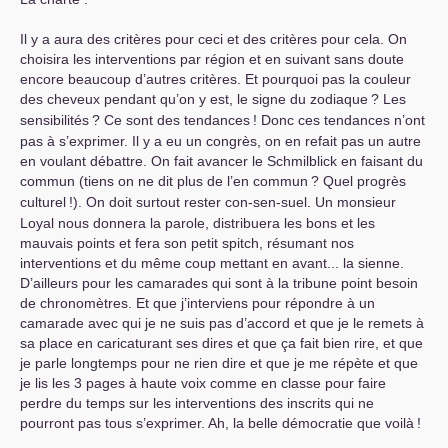
Il y a aura des critères pour ceci et des critères pour cela. On
choisira les interventions par région et en suivant sans doute
encore beaucoup d’autres critères. Et pourquoi pas la couleur
des cheveux pendant qu’on y est, le signe du zodiaque
? Les
sensibilités
? Ce sont des tendances
! Donc ces tendances n’ont
pas à s’exprimer. Il y a eu un congrès, on en refait pas un autre
en voulant débattre. On fait avancer le Schmilblick en faisant du
commun (tiens on ne dit plus de l’en commun
? Quel progrès
culturel
!). On doit surtout rester con-sen-suel. Un monsieur
Loyal nous donnera la parole, distribuera les bons et les
mauvais points et fera son petit spitch, résumant nos
interventions et du même coup mettant en avant... la sienne.
D’ailleurs pour les camarades qui sont à la tribune point besoin
de chronomètres. Et que j’interviens pour répondre à un
camarade avec qui je ne suis pas d’accord et que je le remets à
sa place en caricaturant ses dires et que ça fait bien rire, et que
je parle longtemps pour ne rien dire et que je me répète et que
je lis les 3 pages à haute voix comme en classe pour faire
perdre du temps sur les interventions des inscrits qui ne
pourront pas tous s’exprimer. Ah, la belle démocratie que voilà
!