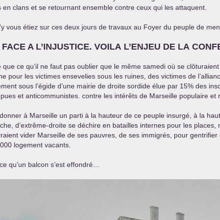
 en clans et se retournant ensemble contre ceux qui les attaquent.
’y vous étiez sur ces deux jours de travaux au Foyer du peuple de men
FACE
A L’
INJUSTICE
.
VOILA
L’
ENJEU
DE
LA
CONF
ce que ce qu’il ne faut pas oublier que le même samedi où se clôturaient
pour les victimes ensevelies sous les ruines, des victimes de l’allianc
nt sous l’égide d’une mairie de droite sordide élue par 15% des inscr
rompues et anticommunistes. contre les intérêts de Marseille populaire et 
onner à Marseille un parti à la hauteur de ce peuple insurgé, à la haute
he, d’extrême-droite se déchire en batailles internes pour les places, m
raient vider Marseille de ses pauvres, de ses immigrés, pour gentrifier 
0.000 logement vacants.
arce qu’un balcon s’est effondré…