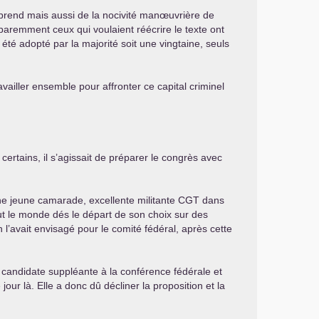
reprend mais aussi de la nocivité manœuvrière de
paremment ceux qui voulaient réécrire le texte ont
té adopté par la majorité soit une vingtaine, seuls
vailler ensemble pour affronter ce capital criminel
certains, il s’agissait de préparer le congrès avec
une jeune camarade, excellente militante
CGT
dans
out le monde dés le départ de son choix sur des
on l’avait envisagé pour le comité fédéral, après cette
.
e candidate suppléante à la conférence fédérale et
 jour là. Elle a donc dû décliner la proposition et la