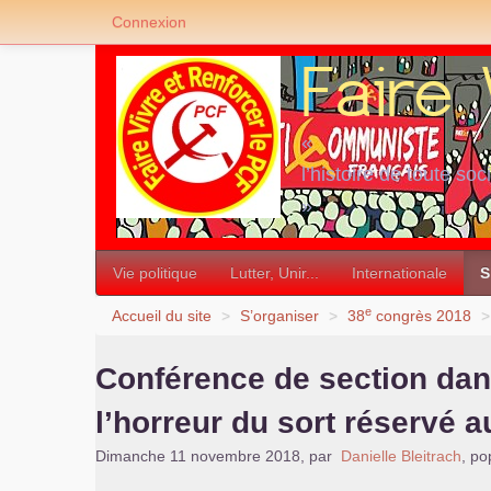
Connexion
«
l’histoire de toute soc
»
Vie politique
Lutter, Unir...
Internationale
S
e
Accueil du site
>
S’organiser
>
38
congrès 2018
>
Conférence de section dan
l’horreur du sort réservé 
Dimanche 11 novembre 2018
,
par
Danielle Bleitrach
,
pop