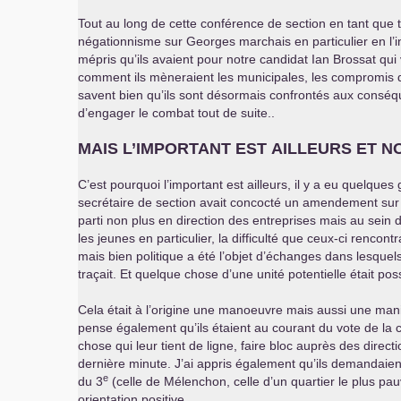
Tout au long de cette conférence de section en tant que té
négationnisme sur Georges marchais en particulier en l’in
mépris qu’ils avaient pour notre candidat Ian Brossat qui
comment ils mèneraient les municipales, les compromis qu’i
savent bien qu’ils sont désormais confrontés aux conséqu
d’engager le combat tout de suite..
MAIS
L’
IMPORTANT
EST
AILLEURS
ET
N
C’est pourquoi l’important est ailleurs, il y a eu quelqu
secrétaire de section avait concocté un amendement sur l
parti non plus en direction des entreprises mais au sein 
les jeunes en particulier, la difficulté que ceux-ci rencon
mais bien politique a été l’objet d’échanges dans lesquels
traçait. Et quelque chose d’une unité potentielle était po
Cela était à l’origine une manoeuvre mais aussi une mani
pense également qu’ils étaient au courant du vote de la c
chose qui leur tient de ligne, faire bloc auprès des direc
dernière minute. J’ai appris également qu’ils demandaie
e
du 3
(celle de Mélenchon, celle d’un quartier le plus pa
orientation positive.