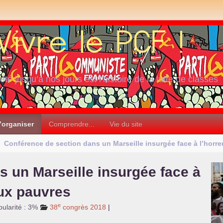
iété jusqu’à nos jours est l’histoire de la lutte de classes
’organiser
Comprendre...
Vie du site
Conférence de section dans un Marseille insurgée face à l’horre
s un Marseille insurgée face à
aux pauvres
e
ularité : 3%
38
congrès 2018
|