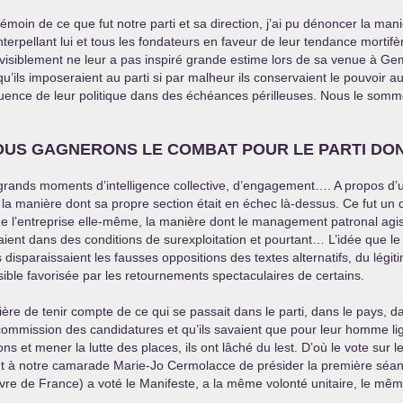
moin de ce que fut notre parti et sa direction, j’ai pu dénoncer la mani
terpellant lui et tous les fondateurs en faveur de leur tendance mortifè
 visiblement ne leur a pas inspiré grande estime lors de sa venue à Gem
ls imposeraient au parti si par malheur ils conservaient le pouvoir au n
ence de leur politique dans des échéances périlleuses. Nous le sommes 
OUS
GAGNERONS
LE
COMBAT
POUR
LE
PARTI
DO
es grands moments d’intelligence collective, d’engagement…. A propos d’
a manière dont sa propre section était en échec là-dessus. Ce fut un d
de l’entreprise elle-même, la manière dont le management patronal agiss
traient dans des conditions de surexploitation et pourtant… L’idée que le 
 disparaissaient les fausses oppositions des textes alternatifs, du légi
ssible favorisée par les retournements spectaculaires de certains.
ère de tenir compte de ce qui se passait dans le parti, dans le pays, d
ommission des candidatures et qu’ils savaient que pour leur homme lige,
tions et mener la lutte des places, ils ont lâché du lest. D’où le vote s
nt à notre camarade Marie-Jo Cermolacce de présider la première séanc
uvre de France) a voté le Manifeste, a la même volonté unitaire, le mêm