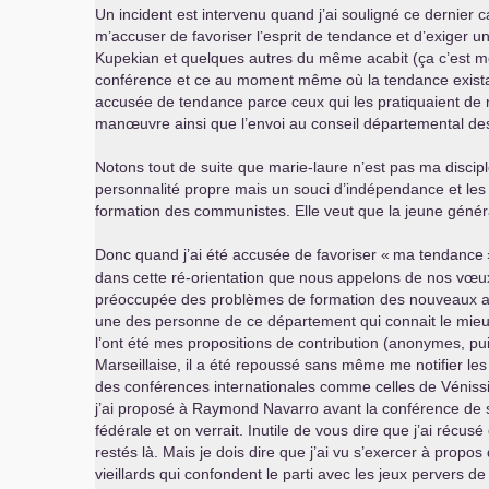
Un incident est intervenu quand j’ai souligné ce dernier c
m’accuser de favoriser l’esprit de tendance et d’exiger un
Kupekian et quelques autres du même acabit (ça c’est moi
conférence et ce au moment même où la tendance existant a
accusée de tendance parce ceux qui les pratiquaient de ma
manœuvre ainsi que l’envoi au conseil départemental d
Notons tout de suite que marie-laure n’est pas ma discipl
personnalité propre mais un souci d’indépendance et les
formation des communistes. Elle veut que la jeune généra
Donc quand j’ai été accusée de favoriser «
ma tendance
dans cette ré-orientation que nous appelons de nos vœux et
préoccupée des problèmes de formation des nouveaux adhér
une des personne de ce département qui connait le mieu
l’ont été mes propositions de contribution (anonymes, puis
Marseillaise, il a été repoussé sans même me notifier les
des conférences internationales comme celles de Vénissi
j’ai proposé à Raymond Navarro avant la conférence de sec
fédérale et on verrait. Inutile de vous dire que j’ai récu
restés là. Mais je dois dire que j’ai vu s’exercer à propo
vieillards qui confondent le parti avec les jeux pervers de