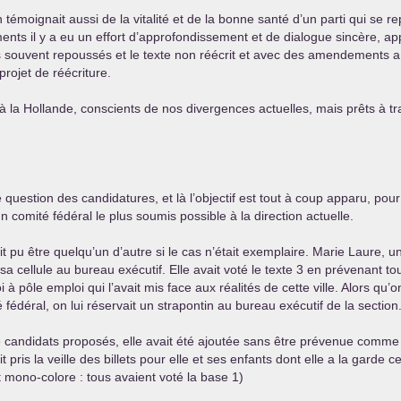
témoignait aussi de la vitalité et de la bonne santé d’un parti qui se 
ents il y a eu un effort d’approfondissement et de dialogue sincère, ap
souvent repoussés et le texte non réécrit et avec des amendements a é
rojet de réécriture.
à la Hollande, conscients de nos divergences actuelles, mais prêts à tra
uestion des candidatures, et là l’objectif est tout à coup apparu, pour 
 comité fédéral le plus soumis possible à la direction actuelle.
it pu être quelqu’un d’autre si le cas n’était exemplaire. Marie Laure, 
a cellule au bureau exécutif. Elle avait voté le texte 3 en prévenant t
 à pôle emploi qui l’avait mis face aux réalités de cette ville. Alors qu’
 fédéral, on lui réservait un strapontin au bureau exécutif de la section
s de candidats proposés, elle avait été ajoutée sans être prévenue comm
t pris la veille des billets pour elle et ses enfants dont elle a la garde ce
 mono-colore : tous avaient voté la base 1)