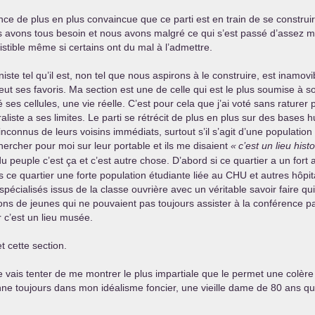
ence de plus en plus convaincue que ce parti est en train de se construi
nous avons tous besoin et nous avons malgré ce qui s’est passé d’assez
istible même si certains ont du mal à l’admettre.
niste tel qu’il est, non tel que nous aspirons à le construire, est inam
eut ses favoris. Ma section est une de celle qui est le plus soumise à so
é ses cellules, une vie réelle. C’est pour cela que j’ai voté sans ratu
raliste a ses limites. Le parti se rétrécit de plus en plus sur des base
nconnus de leurs voisins immédiats, surtout s’il s’agit d’une populatio
hercher pour moi sur leur portable et ils me disaient
«
c’est un lieu hist
du peuple c’est ça et c’est autre chose. D’abord si ce quartier a un fort
ce quartier une forte population étudiante liée au
CHU
et autres hôpit
spécialisés issus de la classe ouvrière avec un véritable savoir faire q
ns de jeunes qui ne pouvaient pas toujours assister à la conférence parc
 c’est un lieu musée.
 cette section.
 vais tenter de me montrer le plus impartiale que le permet une colère 
e toujours dans mon idéalisme foncier, une vieille dame de 80 ans qui 