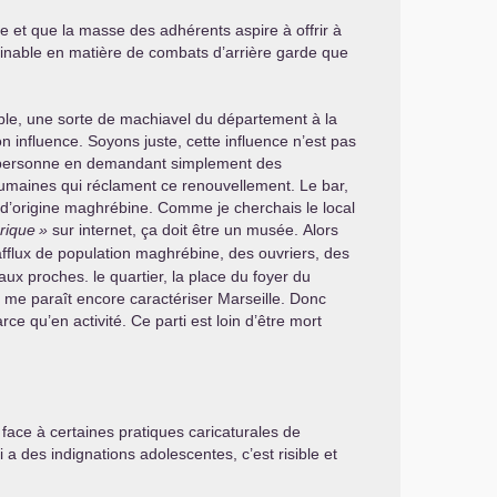
re et que la masse des adhérents aspire à offrir à
 minable en matière de combats d’arrière garde que
ovible, une sorte de machiavel du département à la
n influence. Soyons juste, cette influence n’est pas
rer personne en demandant simplement des
s humaines qui réclament ce renouvellement. Le bar,
n d’origine maghrébine. Comme je cherchais le local
orique
»
sur internet, ça doit être un musée. Alors
 afflux de population maghrébine, des ouvriers, des
aux proches. le quartier, la place du foyer du
ui me paraît encore caractériser Marseille. Donc
e qu’en activité. Ce parti est loin d’être mort
face à certaines pratiques caricaturales de
a des indignations adolescentes, c’est risible et