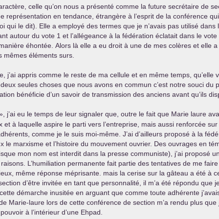
aractère, celle qu’on nous a présenté comme la future secrétaire de sect
e représentation en tendance, étrangère à l’esprit de la conférence qui v
 qui le dit). Elle a employé des termes que je n’avais pas utilisé dans
utour du vote 1 et l’allégeance à la fédération éclatait dans le vote d
nière éhontée. Alors là elle a eu droit à une de mes colères et elle a d
es mêmes éléments surs.
e, j’ai appris comme le reste de ma cellule et en même temps, qu’elle v
 deux seules choses que nous avons en commun c’est notre souci du par
tion bénéficie d’un savoir de transmission des anciens avant qu’ils dis
», j’ai eu le temps de leur signaler que, outre le fait que Marie laure av
 à laquelle aspire le parti vers l’entreprise, mais aussi renforcée sur 
ents, comme je le suis moi-même. J’ai d’ailleurs proposé à la fédérat
x le marxisme et l’histoire du mouvement ouvrier. Des ouvrages en té
que mon nom est interdit dans la presse communiste), j’ai proposé un artic
 raisons. L’humiliation permanente fait partie des tentatives de me fai
eux, même réponse méprisante. mais la cerise sur la gâteau a été à c
tion d’être invitée en tant que personnalité, il m’a été répondu que je 
sé cette démarche inusitée en arguant que comme toute adhérente j’avais 
s de Marie-laure lors de cette conférence de section m’a rendu plus que j
 pouvoir à l’intérieur d’une Ehpad.