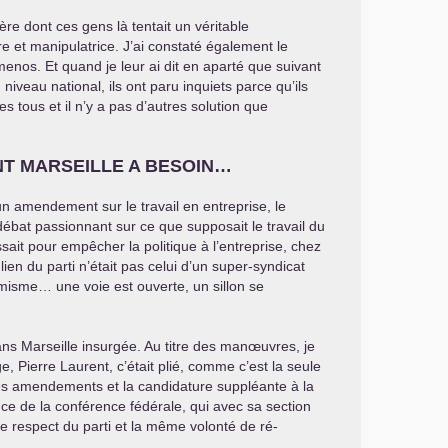
ère dont ces gens là tentait un véritable
re et manipulatrice. J’ai constaté également le
enos. Et quand je leur ai dit en aparté que suivant
iveau national, ils ont paru inquiets parce qu’ils
tous et il n’y a pas d’autres solution que
NT
MARSEILLE
A
BESOIN
…
un amendement sur le travail en entreprise, le
ébat passionnant sur ce que supposait le travail du
ait pour empêcher la politique à l’entreprise, chez
lien du parti n’était pas celui d’un super-syndicat
timisme… une voie est ouverte, un sillon se
ans Marseille insurgée. Au titre des manœuvres, je
 Pierre Laurent, c’était plié, comme c’est la seule
ur les amendements et la candidature suppléante à la
e de la conférence fédérale, qui avec sa section
e respect du parti et la même volonté de ré-