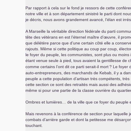
Par rapport à cela sur le fond je ressors de cette confér
notre ville et à son département sinistré le parti dont 
je décris, nous avons grandement avancé, l’élan est irrés
A Marseille la véritable direction fédérale du parti commu
tête des vétérans en est l’éternel maître d’œuvre, il prom
que délétère parce que d’une certain côté elle a conserv
rajouts. Même si cette politique au coup par coup, électo
le foyer du peuple, les communistes, sont plus ou moins i
étant venue seule à pied, tous avaient la gentillesse de c
comme certains l’ont dit ce parti serait-il mort
? Le foyer 
auto-entrepreneurs, des marchands de Kebab, il y a dans 
peuple a cette population d’artisan très compétents, très 
cette section ce sont des retraités mais aussi des adhésio
même si pour une partie de la classe ouvrière du quartier
Ombres et lumières… de la ville que ce foyer du peuple et
Mais revenons à la conférence de section pour laquelle je
combats d’arrière garde et dont la petitesse me désarçonn
touchant.