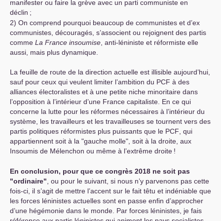
manifester ou faire la grève avec un parti communiste en
déclin
;
2) On comprend pourquoi beaucoup de communistes et d’ex
communistes, découragés, s’associent ou rejoignent des partis
comme
La France insoumise
, anti-léniniste et réformiste elle
aussi, mais plus dynamique.
La feuille de route de la direction actuelle est illisible aujourd’hui,
sauf pour ceux qui veulent limiter l’ambition du
PCF
à des
alliances électoralistes et à une petite niche minoritaire dans
l’opposition à l’intérieur d’une France capitaliste. En ce qui
concerne la lutte pour les réformes nécessaires à l’intérieur du
système, les travailleurs et les travailleuses se tournent vers des
partis politiques réformistes plus puissants que le
PCF
, qui
appartiennent soit à la "gauche molle", soit à la droite, aux
Insoumis de Mélenchon ou même à l’extrême droite
!
En conclusion, pour que ce congrès 2018 ne soit pas
"ordinaire"
, ou pour le suivant, si nous n’y parvenons pas cette
fois-ci, il s’agit de mettre l’accent sur le fait têtu et indéniable que
les forces léninistes actuelles sont en passe enfin d’approcher
d’une hégémonie dans le monde. Par forces léninistes, je fais
référence aux partis léninistes qui animent les pays socialistes