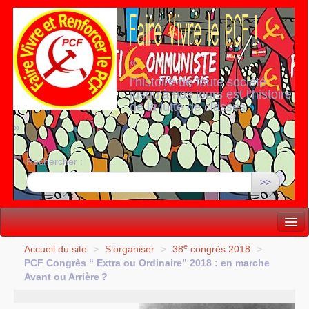
«
l’histoire de toute société
jusqu’à nos jours est l’histoire
de la lutte de classes
»
Rechercher :
>>
Vie politique
e
Accueil du site
>
S’organiser
>
38
congrès 2018
>
PCF
Congrès “ Extra ou Ordinaire” 2018 : en marche
Lutter, Unir...
Avant ou Arrière
?
Internationale