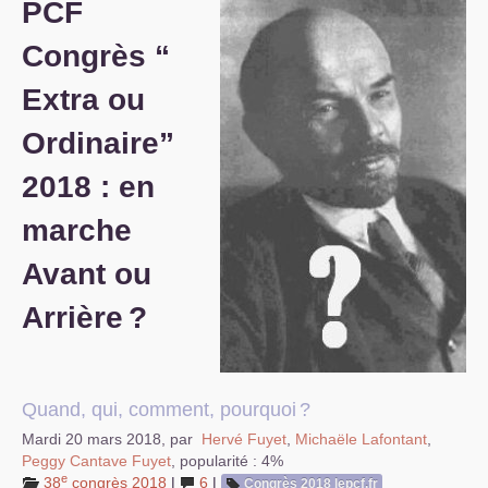
PCF
S’organiser
Congrès “
Comprendre...
Extra ou
Vie du site
Ordinaire”
2018 : en
marche
Avant ou
Arrière
?
Quand, qui, comment, pourquoi
?
Mardi 20 mars 2018
,
par
Hervé Fuyet
,
Michaële Lafontant
,
Peggy Cantave Fuyet
,
popularité : 4%
e
38
congrès 2018
|
6
|
Congrès 2018 lepcf.fr