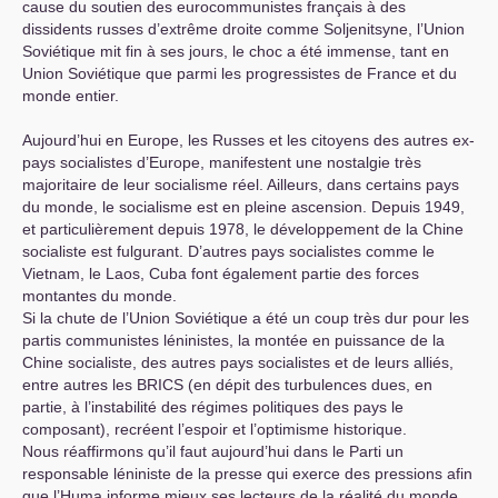
cause du soutien des eurocommunistes français à des
dissidents russes d’extrême droite comme Soljenitsyne, l’Union
Soviétique mit fin à ses jours, le choc a été immense, tant en
Union Soviétique que parmi les progressistes de France et du
monde entier.
Aujourd’hui en Europe, les Russes et les citoyens des autres ex-
pays socialistes d’Europe, manifestent une nostalgie très
majoritaire de leur socialisme réel. Ailleurs, dans certains pays
du monde, le socialisme est en pleine ascension. Depuis 1949,
et particulièrement depuis 1978, le développement de la Chine
socialiste est fulgurant. D’autres pays socialistes comme le
Vietnam, le Laos, Cuba font également partie des forces
montantes du monde.
Si la chute de l’Union Soviétique a été un coup très dur pour les
partis communistes léninistes, la montée en puissance de la
Chine socialiste, des autres pays socialistes et de leurs alliés,
entre autres les
BRICS
(en dépit des turbulences dues, en
partie, à l’instabilité des régimes politiques des pays le
composant), recréent l’espoir et l’optimisme historique.
Nous réaffirmons qu’il faut aujourd’hui dans le Parti un
responsable léniniste de la presse qui exerce des pressions afin
que l’Huma informe mieux ses lecteurs de la réalité du monde