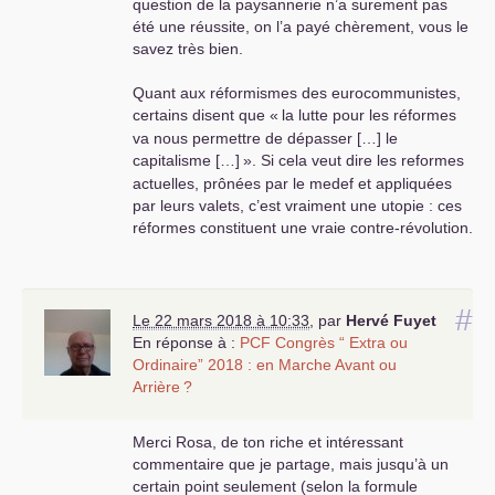
question de la paysannerie n’a surement pas
été une réussite, on l’a payé chèrement, vous le
savez très bien.
Quant aux réformismes des eurocommunistes,
certains disent que «
la lutte pour les réformes
va nous permettre de dépasser […] le
capitalisme […]
». Si cela veut dire les reformes
actuelles, prônées par le medef et appliquées
par leurs valets, c’est vraiment une utopie : ces
réformes constituent une vraie contre-révolution,
pour fermer la parenthèse - ils l’espèrent,… - du
début des 30 glorieuses, permettant au capital
de repartir de plus belle, dégraissé de tout ce
#
qui l’encombre : code du travail, statut des
Le 22 mars 2018 à 10:33
,
par
Hervé Fuyet
cheminots et de la fonction publique, régime
En réponse à :
PCF
Congrès “ Extra ou
général des retraites …
Ordinaire” 2018 : en Marche Avant ou
Arrière
?
J’ai lu quelque part que l’école du
PCF
n’existait
plus, depuis belle lurette. Bien dommage
! C’est
Merci Rosa, de ton riche et intéressant
gravissime, il faudrait en ouvrir une autre, c’est
commentaire que je partage, mais jusqu’à un
indispensable pour la formation et l’unité de
certain point seulement (selon la formule
classe (et non pas ‘unité nationale’) des militants