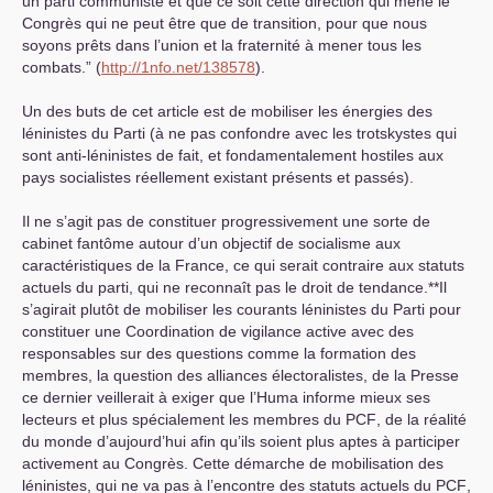
un parti communiste et que ce soit cette direction qui mène le
Congrès qui ne peut être que de transition, pour que nous
soyons prêts dans l’union et la fraternité à mener tous les
combats.” (
http://1nfo.net/138578
).
Un des buts de cet article est de mobiliser les énergies des
léninistes du Parti (à ne pas confondre avec les trotskystes qui
sont anti-léninistes de fait, et fondamentalement hostiles aux
pays socialistes réellement existant présents et passés).
Il ne s’agit pas de constituer progressivement une sorte de
cabinet fantôme autour d’un objectif de socialisme aux
caractéristiques de la France, ce qui serait contraire aux statuts
actuels du parti, qui ne reconnaît pas le droit de tendance.**Il
s’agirait plutôt de mobiliser les courants léninistes du Parti pour
constituer une Coordination de vigilance active avec des
responsables sur des questions comme la formation des
membres, la question des alliances électoralistes, de la Presse
ce dernier veillerait à exiger que l’Huma informe mieux ses
lecteurs et plus spécialement les membres du
PCF
, de la réalité
du monde d’aujourd’hui afin qu’ils soient plus aptes à participer
activement au Congrès. Cette démarche de mobilisation des
léninistes, qui ne va pas à l’encontre des statuts actuels du
PCF
,