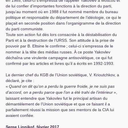
en 1985, celui-ci s’empressa de rappeler Yakovlev à Moscou et
de lui confier d’importantes fonctions à la direction du parti,
jusqu’au moment où en 1988 il fut nommé membre du bureau
politique et responsable du département de l’idéologie, ce qui le
plaçait en seconde position dans l’organigramme de la direction
du parti communiste.
Toute son action fut dès lors consacrée à la déstabilisation du
Parti et à la destruction de l’
URSS
. Son attitude à la prise de
pouvoir par B. Eltsine le confirme
; celui-ci s’empressa de le
nommer à la tête des médias russes. À ce poste Yakovlev
déchaîna une virulente campagne antisoviétique, ce qui fut
confirmé par les articles et livres qu’il a écrits en 1992-1993.
Le dernier chef du
KGB
de l’Union soviétique, V. Krioutchkov, a
déclaré, je cite :
«
Quand on dit qu’on a perdu la guerre froide, je ne suis pas
d’accord, on a perdu parce que l’on a été trahi de l’intérieur
»,
laissant entendre que Yakovlev fut le principal artisan du
démantèlement de l’Union soviétique et que ce faisant il a
parfaitement réussi la mission que ses mentors de la
CIA
lui
avaient confiée.
Serge Linnikof, février 2017