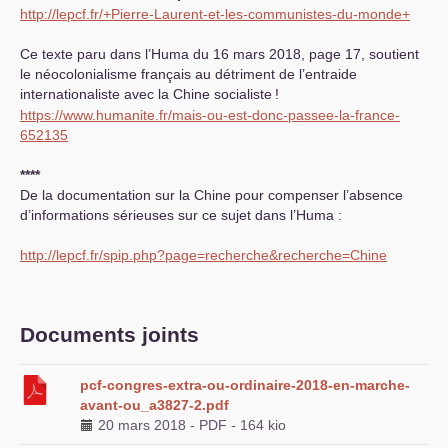
http://lepcf.fr/+Pierre-Laurent-et-les-communistes-du-monde+
Ce texte paru dans l’Huma du 16 mars 2018, page 17, soutient
le néocolonialisme français au détriment de l’entraide
internationaliste avec la Chine socialiste
!
https://www.humanite.fr/mais-ou-est-donc-passee-la-france-
652135
****
De la documentation sur la Chine pour compenser l’absence
d’informations sérieuses sur ce sujet dans l’Huma :
http://lepcf.fr/spip.php?page=recherche&recherche=Chine
Documents joints
pcf-congres-extra-ou-ordinaire-2018-en-marche-
avant-ou_a3827-2.pdf
20 mars 2018
-
PDF
-
164 kio