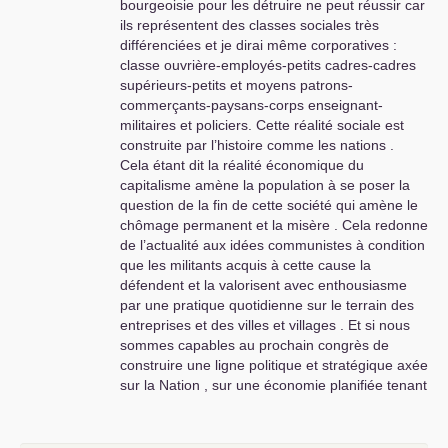
bourgeoisie pour les détruire ne peut réussir car
ils représentent des classes sociales très
différenciées et je dirai même corporatives :
classe ouvrière-employés-petits cadres-cadres
supérieurs-petits et moyens patrons-
commerçants-paysans-corps enseignant-
militaires et policiers. Cette réalité sociale est
construite par l’histoire comme les nations .
Cela étant dit la réalité économique du
capitalisme amène la population à se poser la
question de la fin de cette société qui amène le
chômage permanent et la misère . Cela redonne
de l’actualité aux idées communistes à condition
que les militants acquis à cette cause la
défendent et la valorisent avec enthousiasme
par une pratique quotidienne sur le terrain des
entreprises et des villes et villages . Et si nous
sommes capables au prochain congrès de
construire une ligne politique et stratégique axée
sur la Nation , sur une économie planifiée tenant
compte des besoins du peuple sur tous les
e
sujets, sur un projet de 6
république sociale et
populaire ouvrant la voie à l’autogestion des