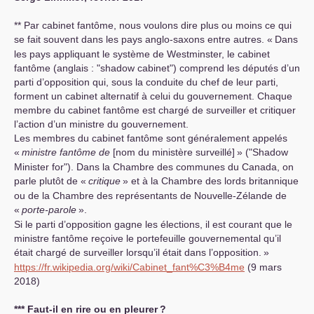
** Par cabinet fantôme, nous voulons dire plus ou moins ce qui
se fait souvent dans les pays anglo-saxons entre autres. «
Dans
les pays appliquant le système de Westminster, le cabinet
fantôme (anglais : "shadow cabinet") comprend les députés d’un
parti d’opposition qui, sous la conduite du chef de leur parti,
forment un cabinet alternatif à celui du gouvernement. Chaque
membre du cabinet fantôme est chargé de surveiller et critiquer
l’action d’un ministre du gouvernement.
Les membres du cabinet fantôme sont généralement appelés
«
ministre fantôme de
[nom du ministère surveillé]
» ("Shadow
Minister for"). Dans la Chambre des communes du Canada, on
parle plutôt de «
critique
» et à la Chambre des lords britannique
ou de la Chambre des représentants de Nouvelle-Zélande de
«
porte-parole
».
Si le parti d’opposition gagne les élections, il est courant que le
ministre fantôme reçoive le portefeuille gouvernemental qu’il
était chargé de surveiller lorsqu’il était dans l’opposition.
»
https://fr.wikipedia.org/wiki/Cabinet_fant%C3%B4me
(9 mars
2018)
*** Faut-il en rire ou en pleurer
?