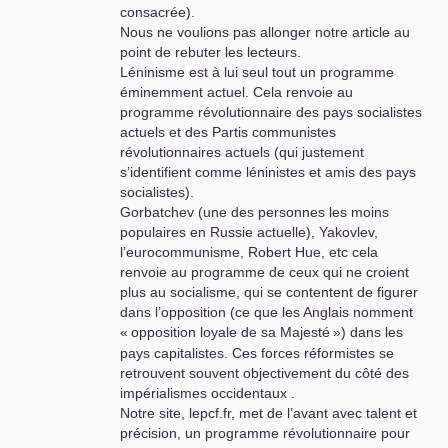
consacrée).
et même de la gauche conséquente. Cas
Nous ne voulions pas allonger notre article au
contraire, les débats sont très pauvres, sans
point de rebuter les lecteurs.
aller à l’essentiel. Cette formation est d’autant
Léninisme est à lui seul tout un programme
plus nécessaire que même les syndicalistes ne
éminemment actuel. Cela renvoie au
s’y retrouvent pas. Exemple : on parle
programme révolutionnaire des pays socialistes
maintenant d’une meilleure ‘répartition des
actuels et des Partis communistes
richesses’ - slogan obligatoire lors des
révolutionnaires actuels (qui justement
manifestations … - quand toute la question est
s’identifient comme léninistes et amis des pays
le ‘contrôle de la production’ de la valeur, des
socialistes).
richesses.
Gorbatchev (une des personnes les moins
populaires en Russie actuelle), Yakovlev,
l’eurocommunisme, Robert Hue, etc cela
renvoie au programme de ceux qui ne croient
plus au socialisme, qui se contentent de figurer
dans l’opposition (ce que les Anglais nomment
«
opposition loyale de sa Majesté
») dans les
pays capitalistes. Ces forces réformistes se
retrouvent souvent objectivement du côté des
impérialismes occidentaux .
Notre site, lepcf.fr, met de l’avant avec talent et
précision, un programme révolutionnaire pour