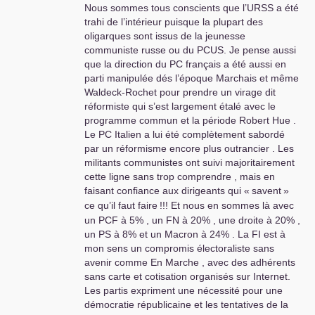
Nous sommes tous conscients que l’
URSS
a été
trahi de l’intérieur puisque la plupart des
oligarques sont issus de la jeunesse
communiste russe ou du
PCUS
. Je pense aussi
que la direction du
PC
français a été aussi en
parti manipulée dés l’époque Marchais et même
Waldeck-Rochet pour prendre un virage dit
réformiste qui s’est largement étalé avec le
programme commun et la période Robert Hue .
Le
PC
Italien a lui été complètement sabordé
par un réformisme encore plus outrancier . Les
militants communistes ont suivi majoritairement
cette ligne sans trop comprendre , mais en
faisant confiance aux dirigeants qui «
savent
»
ce qu’il faut faire
!!! Et nous en sommes là avec
un
PCF
à 5% , un
FN
à 20% , une droite à 20% ,
un
PS
à 8% et un Macron à 24% . La
FI
est à
mon sens un compromis électoraliste sans
avenir comme En Marche , avec des adhérents
sans carte et cotisation organisés sur Internet.
Les partis expriment une nécessité pour une
démocratie républicaine et les tentatives de la