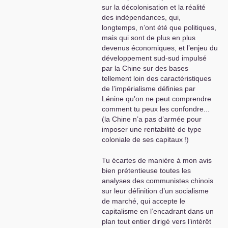
sur la décolonisation et la réalité
révolutionnaire
».
des indépendances, qui,
L’issue est dans l’union des peuples, de tous les
longtemps, n’ont été que politiques,
peuples exploités, du sud et du nord, au sein de
mais qui sont de plus en plus
tous les pays, Chine comprise, où n’existe
devenus économiques, et l’enjeu du
aucun droit réels des travailleurs, aucune réelle
développement sud-sud impulsé
liberté syndicale et politique. C’est l’appel de
par la Chine sur des bases
Marx dans le «
Manifeste
» : «
Prolétaire de tous
tellement loin des caractéristiques
les pays...
» et son avant dernier paragraphe,
de l’impérialisme définies par
précédent ce cri final, que l’on oublie et qui
Lénine qu’on ne peut comprendre
appelle à l’union internationale des «
Partis
comment tu peux les confondre...
démocratiques
»
; Marx écrit «
démocratiques
»
(la Chine n’a pas d’armée pour
et non : «
progressistes
», ce n’est pas une faute
imposer une rentabilité de type
de frappe, mais une volonté politique, pour
coloniale de ses capitaux
!)
s’opposer en force à celles du capitalisme.
Bien fraternellement à toi et à vous, frères de
Tu écartes de manière à mon avis
combat.
bien prétentieuse toutes les
analyses des communistes chinois
sur leur définition d’un socialisme
de marché, qui accepte le
capitalisme en l’encadrant dans un
plan tout entier dirigé vers l’intérêt