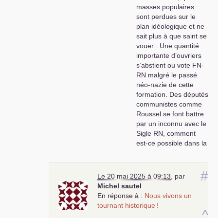
masses populaires
sont perdues sur le
plan idéologique et ne
sait plus à que saint se
vouer . Une quantité
importante d’ouvriers
s’abstient ou vote
FN
-
RN
malgré le passé
néo-nazie de cette
formation. Des députés
communistes comme
Roussel se font battre
par un inconnu avec le
Sigle
RN
, comment
est-ce possible dans la
France de la
résistance et de la
«
Commune de
#
Le 20 mai 2025 à 09:13
,
par
Paris
»
?
Michel sautel
Notre militantisme n’a
En réponse à :
Nous vivons un
presque plus d’écho
tournant historique
!
^
dans les quartiers