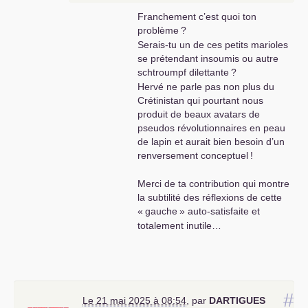
populaires, notre
Franchement c’est quoi ton
recrutement de jeunes
problème
?
militants est très faible
Serais-tu un de ces petits marioles
et nous ne voyons pas
se prétendant insoumis ou autre
à l’horizon une
schtroumpf dilettante
?
mobilisation populaire
Hervé ne parle pas non plus du
comme en 68 avec les
Crétinistan qui pourtant nous
étudiants. Les gilets
produit de beaux avatars de
jaunes , les manifs
pseudos révolutionnaires en peau
pour la retraite ainsi
de lapin et aurait bien besoin d’un
que les manifs des
renversement conceptuel
!
agriculteurs n’ont
abouti à rien alors que
Merci de ta contribution qui montre
les français
la subtilité des réflexions de cette
soutenaient ces
«
gauche
» auto-satisfaite et
mouvements à plus de
70%. Les médias aux
totalement inutile…
ordres des capitalistes
mènent des
campagnes ignobles
contre tout mouvement
de contestation, que ce
#
Le 21 mai 2025 à 08:54
,
par
DARTIGUES