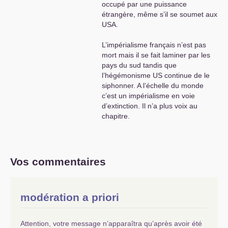
occupé par une puissance
alors que chaque jour
étrangère, même s’il se soumet aux
des luttes sociales se
USA
.
déroulent dans toutes
les professions
L’impérialisme français n’est pas
touchées par les
mort mais il se fait laminer par les
réformes patronales ou
pays du sud tandis que
gouvernementales.
l’hégémonisme
US
continue de le
Cela suffira-t-il pour
siphonner. A l’échelle du monde
changer le cours de
c’est un impérialisme en voie
l’histoire du pays des
d’extinction. Il n’a plus voix au
résistants et des
chapitre.
communards
? Je
l’espère en étant
optimiste ... Le
communisme a-t-il
vraiment un avenir
?
Vos commentaires
Est-ce que Marx-
Engels-Lénine se sont
trompés ou bien que
modération a priori
l’histoire des hommes
demande du temps et
plusieurs générations
Attention, votre message n’apparaîtra qu’après avoir été