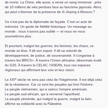
de morts. La Chine, elle aussi, a versé un sang immense : près
de 10 millions de vies perdues face au fascisme japonais. Alors,
qui peut s’étonner de la présence de Xi Jinping à Moscou
?
Ce n’est pas de la diplomatie de façade. C’est un acte de
mémoire. Un geste de fidélité historique. Un message au
monde : nous n’avons pas oublié — et nous ne nous
soumettrons plus.
Et pourtant, malgré les guerres, les famines, les chaos, ce
monde se lève. Il dit son espoir. Il dit sa volonté de
développement, de justice, de souveraineté. Il s’organise à
travers les
BRICS
+. À travers l’Union africaine, désormais invité
du G20. À travers la
CELAC
, l’
ASEAN
, tous ces espaces
régionaux qui affirment leur voix et leur vision.
e
Le
XXI
siècle ne sera pas celui de l’hégémonie. Il est déjà celui
de la résistance. Car ce sont les peuples qui font l’histoire.
Le peuple vietnamien, qui a vaincu l’empire américain.
Le peuple sud-africain, qui a renversé l’apartheid.
Le peuple yéménite, qui malgré la guerre, malgré la faim,
affirme sa solidarité avec la Palestine.