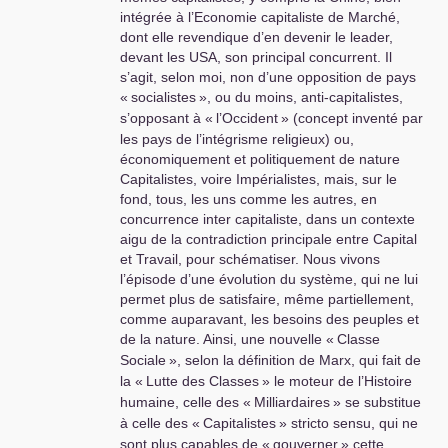
que les nazis au
intégrée à l’Economie capitaliste de Marché,
pouvoir c’est la guerre,
dont elle revendique d’en devenir le leader,
la fin des avantages
devant les
USA
, son principal concurrent. Il
sociaux, le racisme etc
s’agit, selon moi, non d’une opposition de pays
..en un mot
«
socialistes
», ou du moins, anti-capitalistes,
l’inhumanité comme à
s’opposant à «
l’Occident
» (concept inventé par
Gaza ...
les pays de l’intégrisme religieux) ou,
Anxiogène la situation
économiquement et politiquement de nature
actuelle , c’est évident.
Capitalistes, voire Impérialistes, mais, sur le
Alors j’espère que
fond, tous, les uns comme les autres, en
nous sortirons de ce
concurrence inter capitaliste, dans un contexte
tunnel noir au plus vite
aigu de la contradiction principale entre Capital
avec un peuple qui se
et Travail, pour schématiser. Nous vivons
ressaisit en balayant
l’épisode d’une évolution du système, qui ne lui
les Macron,les
permet plus de satisfaire, même partiellement,
Retailleau,les Le Pen
comme auparavant, les besoins des peuples et
et autres aigrefins
de la nature. Ainsi, une nouvelle «
Classe
grands patrons
Sociale
», selon la définition de Marx, qui fait de
corrompus par le
la «
Lutte des Classes
» le moteur de l’Histoire
système capitaliste
humaine, celle des «
Milliardaires
» se substitue
qu’ils défendent par
à celle des «
Capitalistes
» stricto sensu, qui ne
tous les moyens
sont plus capables de «
gouverner
» cette