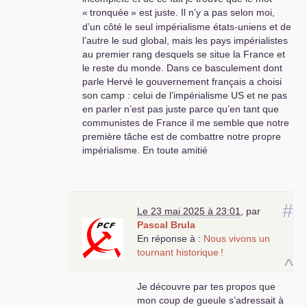
«
tronquée
» est juste. Il n’y a pas selon moi,
Non, tu te trompes complètement
dans ta lecture du monde au
d’un côté le seul impérialisme états-uniens et de
moment même ou ce monde
l’autre le sud global, mais les pays impérialistes
bascule et crée la fureur de
au premier rang desquels se situe la France et
l’impérialisme qui se réorganise et
le reste du monde. Dans ce basculement dont
choisit presque partout le
parle Hervé le gouvernement français a choisi
fascisme...
son camp : celui de l’impérialisme
US
et ne pas
en parler n’est pas juste parce qu’en tant que
communistes de France il me semble que notre
première tâche est de combattre notre propre
impérialisme. En toute amitié
#
Le 23 mai 2025 à 23:01
,
par
Pascal Brula
En réponse à :
Nous vivons un
tournant historique
!
^
Je découvre par tes propos que
mon coup de gueule s’adressait à