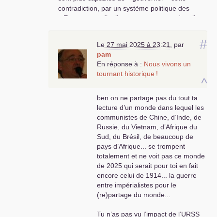
autoritaires possible.
contradiction, par un système politique des
Les communistes
«
Etats
», trop distributeurs, encore, et dont il
aujourd’hui ont une
faut saper les bases fondatrices, ainsi que le fait
lourde responsabilité
!
Trump, son équipe de 16 milliardaires et leurs
#
sortir de l’inhumanité
!
Le 27 mai 2025 à 23:21
,
par
congénères dans le monde, qui financent, à
pam
cette fin, les candidats dits «
Populistes
»,
En réponse à :
Nous vivons un
d’extrême droite. Ne vous y trompez pas, mes
tournant historique
!
chers camarades, le loup est aux portes de
^
Paris, comme le chantait Reggiani
! La question
est sérieuse et ne souffre aucune ambiguïté : il
ben on ne partage pas du tout ta
n’y a pas de contradiction «
fondamentale
»
lecture d’un monde dans lequel les
entre pays du Sud, dit global, et du Nord, dit
communistes de Chine, d’Inde, de
Occident, seulement les contradictions du
Russie, du Vietnam, d’Afrique du
système capitaliste, analysées par Marx, dans le
Sud, du Brésil, de beaucoup de
«
Capital
» notamment, parvenues à un stade
pays d’Afrique... se trompent
élevé et qui cherchent une nouvelle issue, les
totalement et ne voit pas ce monde
guerres, d’autres formes de dominations (les
de 2025 qui serait pour toi en fait
milliardaires et le populisme) que sais-je encore,
encore celui de 1914... la guerre
nous n’avons pas encore tout vu, réveillons-
entre impérialistes pour le
nous
! Je voudrais bien, cher camarade, qu’il en
(re)partage du monde...
fut ainsi que tu le dit, mais c’est une «
utopie
»,
Tu n’as pas vu l’impact de l’
URSS
ce n’est pas le «
réel
»
! Or, seule la «
Vérité est