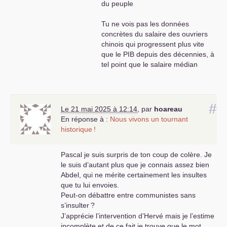
du peuple
Tu ne vois pas les données
concrètes du salaire des ouvriers
chinois qui progressent plus vite
que le
PIB
depuis des décennies, à
tel point que le salaire médian
chinois rattrape les pays du sud de
l’
UE
et que si les tendances se
poursuivent, le salaire médian
chinois sera au niveau du français
#
Le 21 mai 2025 à 12:14
,
par
hoareau
dans moins de 20 ans... Drole de
En réponse à :
Nous vivons un tournant
capitalisme qui fait progresser les
historique
!
conditions de vie des ouvriers, du
service public, qui construit
Pascal je suis surpris de ton coup de colère. Je
massivement des infrastructures
le suis d’autant plus que je connais assez bien
publiques... Drôle d’état capitaliste
Abdel, qui ne mérite certainement les insultes
qui prend le parti des ouvriers dans
que tu lui envoies.
une longue grève comme en 2009
Peut-on débattre entre communistes sans
dans l’automobile en Chine au
s’insulter
?
grand désespoir des
J’apprécie l’intervention d’Hervé mais je l’estime
multinationales occidentales...
incomplète et de ce fait je trouve que le mot