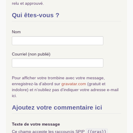
pour construire cet
relu et approuvé.
idéal de fraternité
?
Tournant historique la
Qui êtes-vous ?
situation actuelle
? A
voir ....
Nom
Courriel (non publié)
Pour afficher votre trombine avec votre message,
enregistrez-la d’abord sur
gravatar.com
(gratuit et
indolore) et n’oubliez pas d’indiquer votre adresse e-mail
ici.
Ajoutez votre commentaire ici
Texte de votre message
Ce champ accepte les raccourcis SPIP
{{gras}}