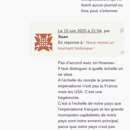
lisent aucun journal ou
livre pour s’informer
honnêtement .
Face à cette situation
melodramatique de
#
Le 15 juin 2025 à 21:54
,
par
l’opinion populaire
Xuan
nous communistes
En réponse à :
Nous vivons un
nous nous battons
tournant historique
!
contre des moulins à
^
vent en attendant un
Pas d’accord avec toi Hoareau :
miracle d’une situation
Il faut distinguer à quelle échelle on
sociale explosive qui
se situe.
ramènera le peuple à
A l’échelle du monde le premier
un réflexion plus
impérialisme n’est pas la France
marxiste pour en finir
mais les
USA
. C’est une
avec cet impérialisme
hégémonie.
français qui les abêtit
C’est à l’échelle de notre pays que
quotidiennement.
l’impérialisme français et les grands
Le peuple français est-
monopoles capitalistes de notre
il révolutionnaire ou
pays sont notre ennemi principal,
pas
? Là est la
parce que notre pays n’est pas
question à se poser