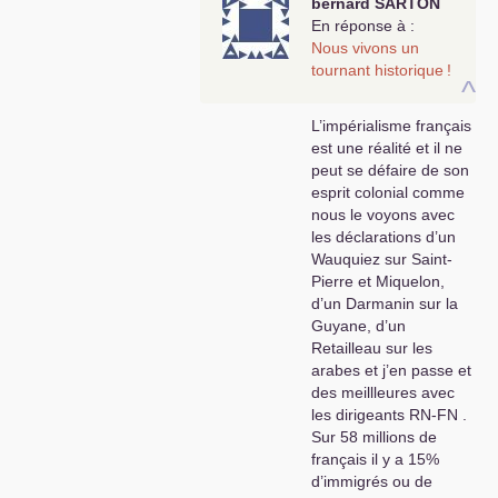
bernard
SARTON
verrons bien qui avait raison. Je
En réponse à :
garde d’ailleurs de très bons
Nous vivons un
souvenirs de ceux que j’ai côtoyés
tournant historique
!
^
et qui sont pour moi des
camarades. Mais il ne me viendrait
L’impérialisme français
pas à l’esprit de venir sur le site de
est une réalité et il ne
l’
URC
pour vous dire que vous avez
peut se défaire de son
une vision courte et tronquée
! Et
esprit colonial comme
sous-entendu de vous reprocher
nous le voyons avec
d’usurper l’appellation communiste
!
les déclarations d’un
Pour moi, l’insulte commence ici et
Wauquiez sur Saint-
ne vient pas de moi. C’est une
Pierre et Miquelon,
manière de faire que l’on retrouve
d’un Darmanin sur la
un peu de partout sur Internet et
Guyane, d’un
qui m’est particulièrement
Retailleau sur les
insupportable. Ce qui explique que
arabes et j’en passe et
j’ai publié son intervention et ma
des meillleures avec
réponse cinglante…
les dirigeants
RN
-
FN
.
Sur 58 millions de
Bien fraternellement
français il y a 15%
d’immigrés ou de