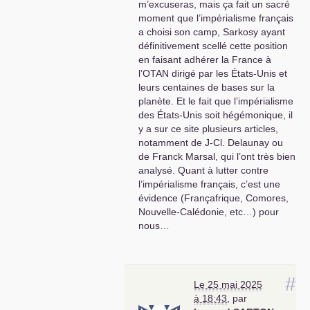
m’excuseras, mais ça fait un sacré
moment que l’impérialisme français
a choisi son camp, Sarkosy ayant
définitivement scellé cette position
en faisant adhérer la France à
l’
OTAN
dirigé par les États-Unis et
leurs centaines de bases sur la
planète. Et le fait que l’impérialisme
des États-Unis soit hégémonique, il
y a sur ce site plusieurs articles,
notamment de J-Cl. Delaunay ou
de Franck Marsal, qui l’ont très bien
analysé. Quant à lutter contre
l’impérialisme français, c’est une
évidence (Françafrique, Comores,
Nouvelle-Calédonie, etc…) pour
nous…
Que nous ayons pris, depuis déjà
pas mal d’années, des chemins
#
divergents, cela ne fait aucun
Le 25 mai 2025
doute. Et je respecte tout-à-fait
à 18:43
,
par
votre décision. Avec le temps, nous