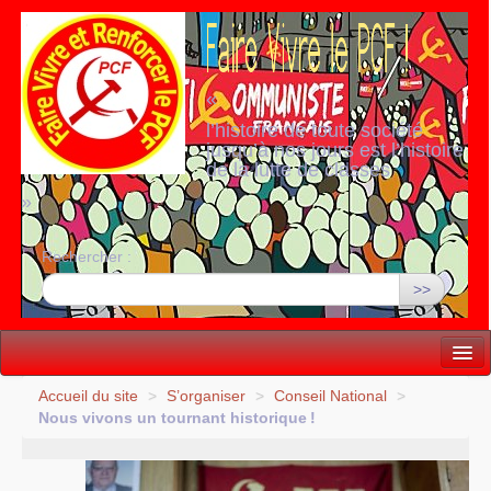
«
l’histoire de toute société
jusqu’à nos jours est l’histoire
de la lutte de classes
»
Rechercher :
>>
Vie politique
Accueil du site
>
S’organiser
>
Conseil National
>
Nous vivons un tournant historique
!
Lutter, Unir...
Internationale