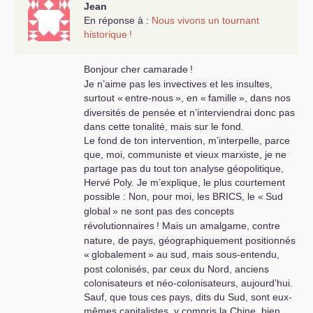
soit pour Gaza, la
Jean
guerre russo-
En réponse à :
Nous vivons un tournant
ukrainienne et autres
historique
!
conflits comme celle
des cheminots que
Bonjour cher camarade
!
sécrète la crise du
capitalisme. Nous
Je n’aime pas les invectives et les insultes,
vivons des heures
surtout «
entre-nous
», en «
famille
», dans nos
sombres avec des
diversités de pensée et n’interviendrai donc pas
risques de guerre civile
dans cette tonalité, mais sur le fond.
même en Europe. Les
Le fond de ton intervention, m’interpelle, parce
communistes doivent
que, moi, communiste et vieux marxiste, je ne
alerter les peuples des
partage pas du tout ton analyse géopolitique,
dangers qui rôdent
Hervé Poly. Je m’explique, le plus courtement
autour de nous , même
possible : Non, pour moi, les
BRICS
, le «
Sud
en France avec
global
» ne sont pas des concepts
l’islamophobie à la Une
révolutionnaires
! Mais un amalgame, contre
de tous les médias.
nature, de pays, géographiquement positionnés
L’histoire est cruelle
«
globalement
» au sud, mais sous-entendu,
pour les pauvres gens
post colonisés, par ceux du Nord, anciens
qui subissent cette
colonisateurs et néo-colonisateurs, aujourd’hui.
politique capitaliste
Sauf, que tous ces pays, dits du Sud, sont eux-
sans se rendre compte
mêmes capitalistes, y compris la Chine, bien