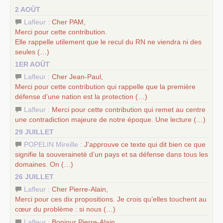
–
un appel
proposé aux partis communistes et ouvrier
2 AOÛT
d’Europe
–
les
cinq chantiers pour contribuer au débat sur le projet
Lafleur :
Cher
PAM
,
communiste
Merci pour cette contribution.
Elle rappelle utilement que le recul du
RN
ne viendra ni des
seules (…)
1ER AOÛT
Lafleur :
Cher Jean-Paul,
Merci pour cette contribution qui rappelle que la première
défense d’une nation est la protection (…)
Lafleur :
Merci pour cette contribution qui remet au centre
une contradiction majeure de notre époque. Une lecture (…)
29 JUILLET
POPELIN Mireille :
J’approuve ce texte qui dit bien ce que
signifie la souveraineté d’un pays et sa défense dans tous les
domaines. On (…)
26 JUILLET
Lafleur :
Cher Pierre-Alain,
Merci pour ces dix propositions. Je crois qu’elles touchent au
cœur du problème : si nous (…)
Lafleur :
Bonjour Pierre-Alain,