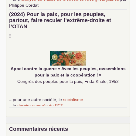
Philippe Cordat
–
un texte de Jean-Claude Delaunay
le marxisme est la
(2024) Pour la paix, pour les peuples,
science sociale de notre temps
partout, faire reculer l’extrême-droite et
–
un appel
proposé aux partis communistes et ouvrier
l’
OTAN
d’Europe
–
demandez
le numéro 10 de la revue Unir les Communistes
!
–
les
cinq chantiers pour contribuer au débat sur le projet
communiste
Appel contre la guerre «
Avec les peuples, rassemblons
pour la paix et la coopération
!
»
Congrès des peuples pour la paix, Frida Khalo, 1952
–
pour une autre société, le
socialisme
.
–
le
dernier congrès du
PCF
e
–
contribution de jeunes communistes au 39
congrès :
Six
chantiers pour affirmer l’ambition révolutionnaire du
PCF
–
un texte de Jean-Claude Delaunay
le marxisme est la
Commentaires récents
science sociale de notre temps