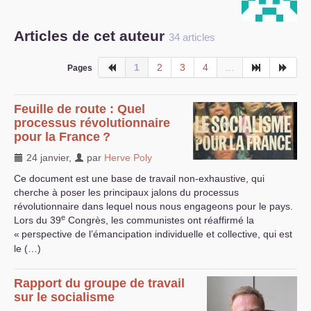
S’organiser
Articles de cet auteur
34 articles
Comprendre...
1
2
3
4
...
Pages
Vie du site
Feuille de route : Quel
processus révolutionnaire
pour la France
?
24 janvier
,
par
Herve Poly
Ce document est une base de travail non-exhaustive, qui
cherche à poser les principaux jalons du processus
révolutionnaire dans lequel nous nous engageons pour le pays.
e
Lors du 39
Congrès, les communistes ont réaffirmé la
«
perspective de l’émancipation individuelle et collective, qui est
le (…)
Rapport du groupe de travail
sur le socialisme