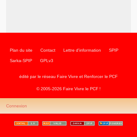
Plan du site
Contact
Lettre d'information
SPIP
Sarka-SPIP
GPLv3
édité par le réseau Faire Vivre et Renforcer le
PCF
© 2005-2026 Faire Vivre le
PCF
!
Connexion