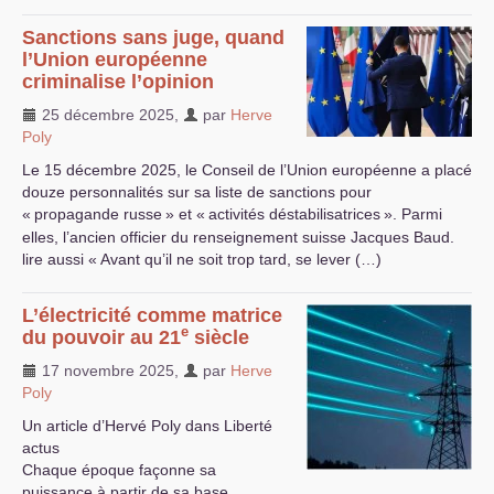
Sanctions sans juge, quand
l’Union européenne
criminalise l’opinion
25 décembre 2025
,
par
Herve
Poly
Le 15 décembre 2025, le Conseil de l’Union européenne a placé
douze personnalités sur sa liste de sanctions pour
«
propagande russe
» et «
activités déstabilisatrices
». Parmi
elles, l’ancien officier du renseignement suisse Jacques Baud.
lire aussi «
Avant qu’il ne soit trop tard, se lever (…)
L’électricité comme matrice
e
du pouvoir au 21
siècle
17 novembre 2025
,
par
Herve
Poly
Un article d’Hervé Poly dans Liberté
actus
Chaque époque façonne sa
puissance à partir de sa base