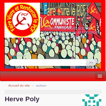
«
l’histoire de toute société
jusqu’à nos jours est l’histoire
de la lutte de classes
»
Rechercher :
>>
Vie politique
Accueil du site
>
auteur
Lutter, Unir...
Herve Poly
Internationale