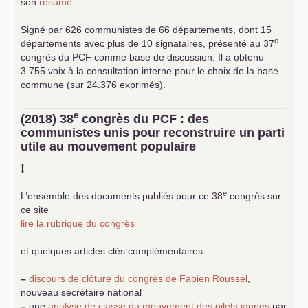
son
résumé
.
Signé par 626 communistes de 66 départements, dont 15
e
départements avec plus de 10 signataires, présenté au 37
congrès du
PCF
comme base de discussion. Il a obtenu
3.755 voix à la consultation interne pour le choix de la base
commune (sur 24.376 exprimés).
e
(2018) 38
congrès du
PCF
: des
communistes unis pour reconstruire un parti
utile au mouvement populaire
!
e
L’ensemble des documents publiés pour ce 38
congrès sur
ce site
lire la rubrique du congrès
et quelques articles clés complémentaires
–
discours de clôture du congrès de Fabien Roussel
,
nouveau secrétaire national
–
une
analyse de classe du mouvement des gilets jaunes
par