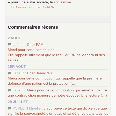
–
pour une autre société, le
socialisme
.
–
le
dernier congrès du
PCF
e
–
contribution de jeunes communistes au 39
congrès :
Six
chantiers pour affirmer l’ambition révolutionnaire du
PCF
–
un texte de Jean-Claude Delaunay
le marxisme est la
Commentaires récents
science sociale de notre temps
–
un appel
proposé aux partis communistes et ouvrier
2 AOÛT
d’Europe
–
les
cinq chantiers pour contribuer au débat sur le projet
Lafleur :
Cher
PAM
,
communiste
Merci pour cette contribution.
Elle rappelle utilement que le recul du
RN
ne viendra ni des
seules (…)
1ER AOÛT
Lafleur :
Cher Jean-Paul,
Merci pour cette contribution qui rappelle que la première
défense d’une nation est la protection (…)
Lafleur :
Merci pour cette contribution qui remet au centre
une contradiction majeure de notre époque. Une lecture (…)
29 JUILLET
POPELIN Mireille :
J’approuve ce texte qui dit bien ce que
signifie la souveraineté d’un pays et sa défense dans tous les