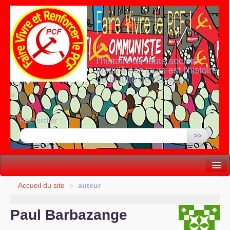
«
l’histoire de toute société
jusqu’à nos jours est l’histoire
de la lutte de classes
»
Rechercher :
>>
Vie politique
Accueil du site
>
auteur
Lutter, Unir...
Paul Barbazange
Internationale