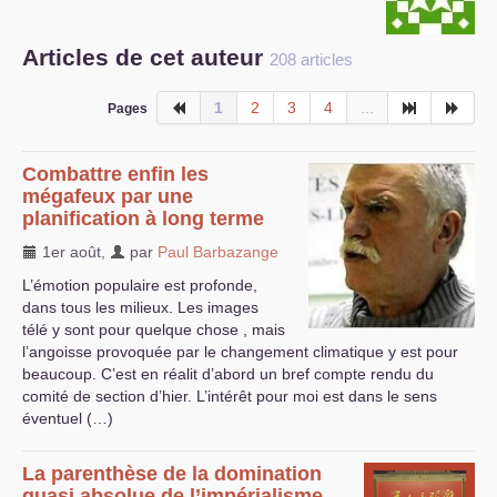
S’organiser
Articles de cet auteur
208 articles
Comprendre...
1
2
3
4
...
Pages
Vie du site
Combattre enfin les
mégafeux par une
planification à long terme
1er août
,
par
Paul Barbazange
L’émotion populaire est profonde,
dans tous les milieux. Les images
télé y sont pour quelque chose , mais
l’angoisse provoquée par le changement climatique y est pour
beaucoup. C’est en réalit d’abord un bref compte rendu du
comité de section d’hier. L’intérêt pour moi est dans le sens
éventuel (…)
La parenthèse de la domination
quasi absolue de l’impérialisme