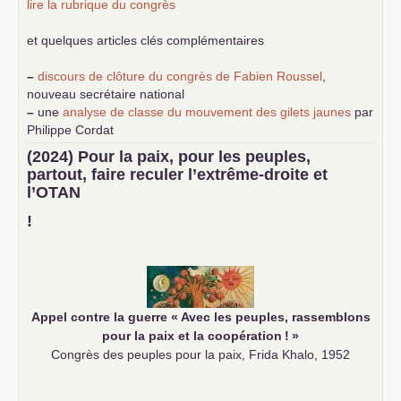
lire la rubrique du congrès
et quelques articles clés complémentaires
–
discours de clôture du congrès de Fabien Roussel
,
nouveau secrétaire national
–
une
analyse de classe du mouvement des gilets jaunes
par
Philippe Cordat
–
un texte de Jean-Claude Delaunay
le marxisme est la
(2024) Pour la paix, pour les peuples,
science sociale de notre temps
partout, faire reculer l’extrême-droite et
–
un appel
proposé aux partis communistes et ouvrier
l’
OTAN
d’Europe
–
demandez
le numéro 10 de la revue Unir les Communistes
!
–
les
cinq chantiers pour contribuer au débat sur le projet
communiste
Appel contre la guerre «
Avec les peuples, rassemblons
pour la paix et la coopération
!
»
Congrès des peuples pour la paix, Frida Khalo, 1952