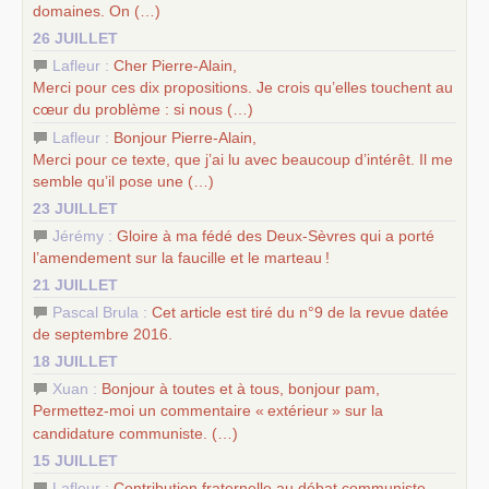
domaines. On (…)
26 JUILLET
Lafleur :
Cher Pierre-Alain,
Merci pour ces dix propositions. Je crois qu’elles touchent au
cœur du problème : si nous (…)
Lafleur :
Bonjour Pierre-Alain,
Merci pour ce texte, que j’ai lu avec beaucoup d’intérêt. Il me
semble qu’il pose une (…)
23 JUILLET
Jérémy :
Gloire à ma fédé des Deux-Sèvres qui a porté
l’amendement sur la faucille et le marteau
!
21 JUILLET
Pascal Brula :
Cet article est tiré du n°9 de la revue datée
de septembre 2016.
18 JUILLET
Xuan :
Bonjour à toutes et à tous, bonjour pam,
Permettez-moi un commentaire «
extérieur
» sur la
candidature communiste. (…)
15 JUILLET
Lafleur :
Contribution fraternelle au débat communiste