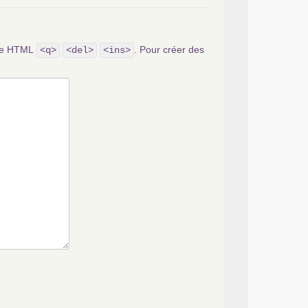
ode HTML
. Pour créer des
<q>
<del>
<ins>