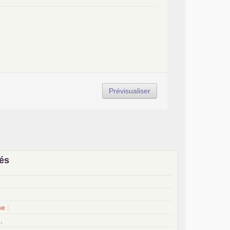
iés
x
e :
,