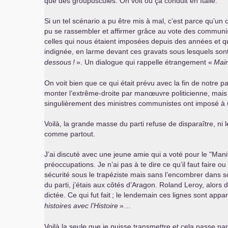
que des groupuscules. On voit où ça conduit en Italie.
Si un tel scénario a pu être mis à mal, c’est parce qu’u
pu se rassembler et affirmer grâce au vote des communiste
celles qui nous étaient imposées depuis des années et qu’
indignée, en larme devant ces gravats sous lesquels sont
dessous
!
». Un dialogue qui rappelle étrangement «
Main
On voit bien que ce qui était prévu avec la fin de notre p
monter l’extrême-droite par manœuvre politicienne, mais a
singulièrement des ministres communistes ont imposé à un
Voilà, la grande masse du parti refuse de disparaître, ni
comme partout.
J’ai discuté avec une jeune amie qui a voté pour le "Manife
préoccupations. Je n’ai pas à te dire ce qu’il faut faire 
sécurité sous le trapéziste mais sans l’encombrer dans s
du parti, j’étais aux côtés d’Aragon. Roland Leroy, alors
dictée. Ce qui fut fait
; le lendemain ces lignes sont appar
histoires avec l’Histoire
»…
Voilà la seule que je puisse transmettre et cela passe pa