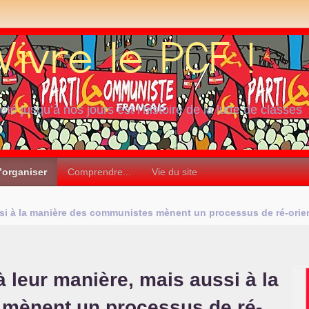
iété jusqu’à nos jours est l’histoire de la lutte de classes
’organiser
Comprendre...
Vie du site
i à la manière des communistes mènent un processus de ré-orient
leur manière, mais aussi à la
mènent un processus de ré-