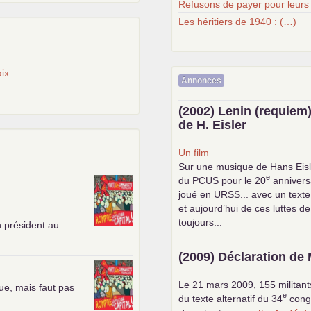
Refusons de payer pour leurs
Les héritiers de 1940 : (…)
ix
Annonces
(2002) Lenin (requiem)
de H. Eisler
Un film
Sur une musique de Hans Eisl
e
du
PCUS
pour le 20
anniversa
joué en
URSS
... avec un text
et aujourd’hui de ces luttes de
toujours...
n président au
(2009) Déclaration de 
Le 21 mars 2009, 155 militant
ue, mais faut pas
e
du texte alternatif du 34
cong