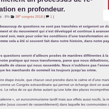
mation en profondeur.
e
té : 8%
38
congrès 2018
|
1
|
 beaucoup de questions ne sont pas tranchées et exigeront un di
nt et du mouvement qui s’est développé et continue à avancer ét
rand soir, mais pour créer les conditions d’une transformation en 
mme cela a été si souvent fait dans notre histoire, dans notre pa
uestions seront d’ailleurs posées de manières différentes à la fo
 notre pratique qui nous transformera, parce que nous débattron
taille de classe qui nous rassemble. Nous n’oublions pas l’ennemi,
que les marchands de sommeil ira toujours jusqu’au crime.
re étape inouIe, que chacun veut prendre dans le calme et d’une maniè
 comme un Congrès extraordinaire qui permet un échange dont on avait
 Le refus de ce qui divise autant qu’une lutte des places incompréh
italienne
», un eurocommunisme tardif mais aux effets aussi nocifs, la m
dre (sous couvert de rassemblement) dans laquelle les communistes disp