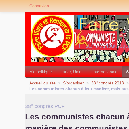
Connexion
«
l’histoire de toute soc
»
Vie politique
Lutter, Unir...
Internationale
S
e
Accueil du site
>
S’organiser
>
38
congrès 2018
>
Les communistes chacun à leur manière, mais auss
e
38
congrès
PCF
Les communistes chacun à 
manière des communistes 