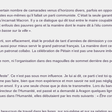
n certain nombre de camarades venus d’horizons divers, parfois en oppos
s eux-mêmes qu’il fallait un parti communiste. C’était la seule garant
incarnait Macron. Il y a ce dialogue qui dit tout entre le maire coupabl
 enfouis des pauvres gens et la manière dont le maire dit à l’élu commu
 basse sur la ville
».
arti, son effacement, était le produit de tant d’années de démission y co
ussi pour mieux servir le grand patronat français. La manière dont celu
 patronat collabo. La célébration de Pétain n’est pas une bavure imbéc
 le nom, ni l’organisation dans des magouilles de sommet derrière des 
ste". Ce n’est pas sous mon influence. Je lui ai dit, ce parti c’est toi q
ou ne pas faire, bien que mon expérience et mon savoir ne soit pas néglig
on envol. Il y a une seule chose que je dois te transmettre. Lors du ba
 directeur de l’Humanité, est passé et a demandé à Aragon quelques lign
ues dans l’Humanité, elles débutaient par les mots suivants : «
Être co
r beaucoup de travail dans les livres, sur soi-même et sur sa relation a