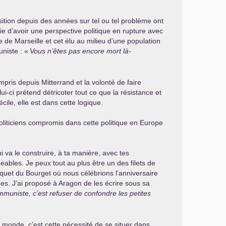
ition depuis des années sur tel ou tel problème ont
ie d’avoir une perspective politique en rupture avec
e de Marseille et cet élu au milieu d’une population
niste : «
Vous n’êtes pas encore mort là-
mpris depuis Mitterrand et la volonté de faire
i-ci prétend détricoter tout ce que la résistance et
ile, elle est dans cette logique.
politiciens compromis dans cette politique en Europe
ui va le construire, à ta manière, avec tes
eables. Je peux tout au plus être un des filets de
nquet du Bourget où nous célébrions l’anniversaire
es. J’ai proposé à Aragon de les écrire sous sa
mmuniste, c’est refuser de confondre les petites
u monde, c’est cette nécessité de se situer dans