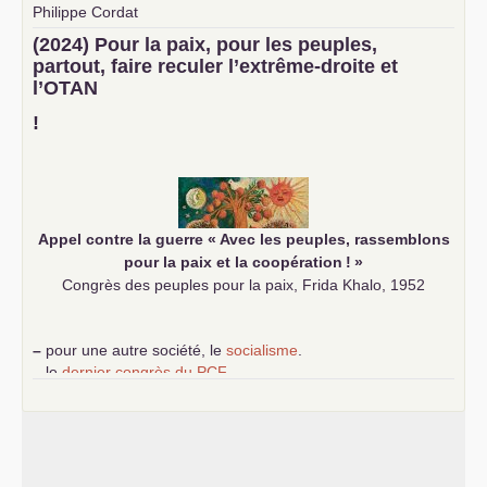
Philippe Cordat
–
un texte de Jean-Claude Delaunay
le marxisme est la
(2024) Pour la paix, pour les peuples,
science sociale de notre temps
partout, faire reculer l’extrême-droite et
–
un appel
proposé aux partis communistes et ouvrier
l’
OTAN
d’Europe
–
demandez
le numéro 10 de la revue Unir les Communistes
!
–
les
cinq chantiers pour contribuer au débat sur le projet
communiste
Appel contre la guerre «
Avec les peuples, rassemblons
pour la paix et la coopération
!
»
Congrès des peuples pour la paix, Frida Khalo, 1952
–
pour une autre société, le
socialisme
.
–
le
dernier congrès du
PCF
e
–
contribution de jeunes communistes au 39
congrès :
Six
chantiers pour affirmer l’ambition révolutionnaire du
PCF
–
un texte de Jean-Claude Delaunay
le marxisme est la
science sociale de notre temps
–
un appel
proposé aux partis communistes et ouvrier