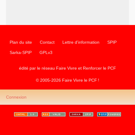
d’Europe
–
les
cinq chantiers pour contribuer au débat sur le projet
communiste
Plan du site
Contact
Lettre d'information
SPIP
Sarka-SPIP
GPLv3
édité par le réseau Faire Vivre et Renforcer le
PCF
© 2005-2026 Faire Vivre le
PCF
!
Connexion