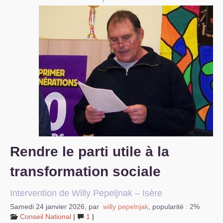
S’organiser
Comprendre...
Vie du site
Rendre le parti utile à la
transformation sociale
Intervention de Willy Pepeljnak – Isère
Samedi 24 janvier 2026
,
par
willy pepelnjak
,
popularité : 2%
Conseil National
|
1
|