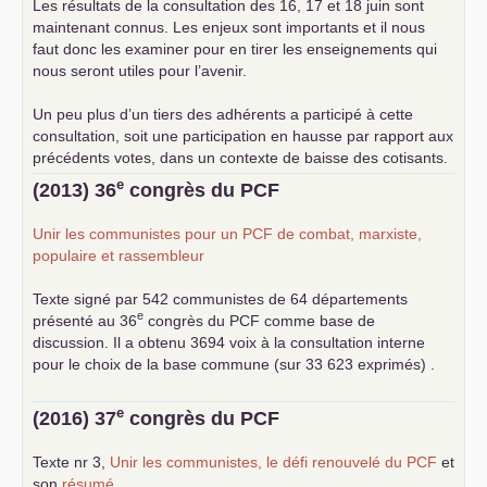
Les résultats de la consultation des 16, 17 et 18 juin sont
maintenant connus. Les enjeux sont importants et il nous
faut donc les examiner pour en tirer les enseignements qui
nous seront utiles pour l’avenir.
Un peu plus d’un tiers des adhérents a participé à cette
consultation, soit une participation en hausse par rapport aux
précédents votes, dans un contexte de baisse des cotisants.
... lire la suite
e
(2013) 36
congrès du
PCF
Unir les communistes pour un
PCF
de combat, marxiste,
populaire et rassembleur
Texte signé par 542 communistes de 64 départements
e
présenté au 36
congrès du
PCF
comme base de
discussion. Il a obtenu 3694 voix à la consultation interne
pour le choix de la base commune (sur 33 623 exprimés) .
e
(2016) 37
congrès du
PCF
Texte nr 3,
Unir les communistes, le défi renouvelé du
PCF
et
son
résumé
.